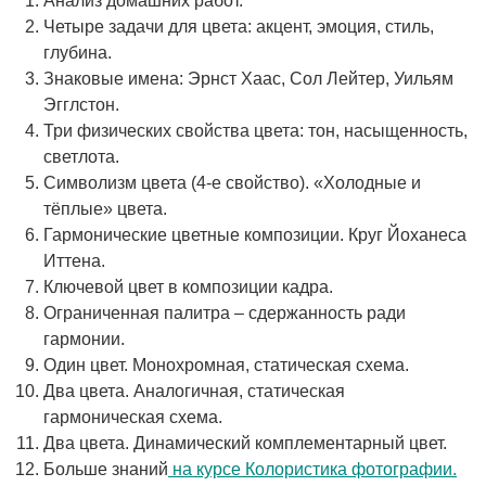
Анализ домашних работ.
Четыре задачи для цвета: акцент, эмоция, стиль,
глубина.
Знаковые имена: Эрнст Хаас, Сол Лейтер, Уильям
Эгглстон.
Три физических свойства цвета: тон, насыщенность,
светлота.
Символизм цвета (4-е свойство). «Холодные и
тёплые» цвета.
Гармонические цветные композиции. Круг Йоханеса
Иттена.
Ключевой цвет в композиции кадра.
Ограниченная палитра – сдержанность ради
гармонии.
Один цвет. Монохромная, статическая схема.
Два цвета. Аналогичная, статическая
гармоническая схема.
Два цвета. Динамический комплементарный цвет.
Больше знаний
на курсе Колористика фотографии.