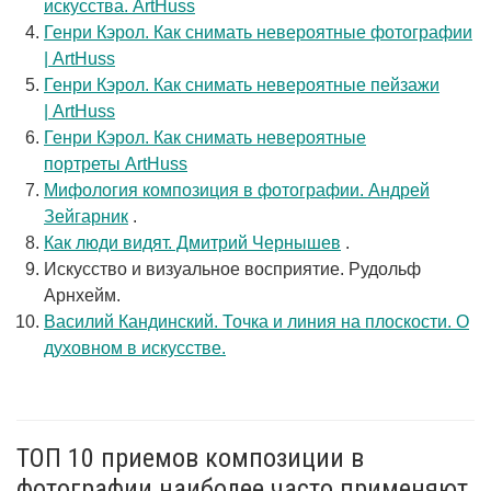
искусства. ArtHuss
Генри Кэрол. Как снимать невероятные фотографии
| ArtHuss
Генри Кэрол. Как снимать невероятные пейзажи
| ArtHuss
Генри Кэрол. Как снимать невероятные
портреты ArtHuss
Мифология композиция в фотографии. Андрей
Зейгарник
.
Как люди видят. Дмитрий Чернышев
.
Искусство и визуальное восприятие. Рудольф
Арнхейм.
Василий Кандинский. Точка и линия на плоскости. О
духовном в искусстве.
ТОП 10 приемов композиции в
фотографии наиболее часто применяют