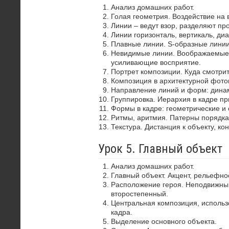
Анализ домашних работ.
Голая геометрия. Воздействие на 
Линии – ведут взор, разделяют пр
Линии горизонталь, вертикаль, диа
Плавные линии. S-образные лини
Невидимые линии. Воображаемые 
усиливающие восприятие.
Портрет композиции. Куда смотрит
Композиция в архитектурной фото
Направление линий и форм: динам
Группировка. Иерархия в кадре пр
Формы в кадре: геометрические и 
Ритмы, аритмия. Патерны порядка
Текстура. Дистанция к объекту, ко
Урок 5. Главный объект
Анализ домашних работ.
Главный объект. Акцент, рельефно
Расположение героя. Неподвижный
второстепенный.
Центральная композиция, использ
кадра.
Выделение основного объекта.