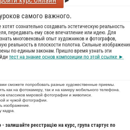
ройти курс Онлайн
►
 уроков самого важного.
е хотят сознательно создавать эстетическую реальность
еля, передавать ему свое впечатление или идею. Для
знать многовековый опыт художников и фотографов,
ую реальность в плоскости полотна. Сильные изображения
оены по единым законам. Пришло время узнать эти
ойди
тест на знание основ композиции по этой ссылке ►
сами сможете попробовать разные художественные приемы.
ь как на фотокамеру, так и на камеру мобильного телефона.
ов классиков мировой фотографии и живописи.
ной и чужой фотографии.
ь изображение.
у кадра.
ю - залишайте реєстрацію на курс, група стартує по