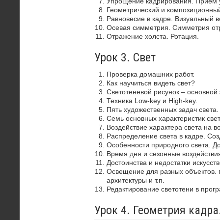
Упрощение кадрирования. Прием 
Геометрический и композиционный
Равновесие в кадре. Визуальный в
Осевая симметрия. Симметрия от
Отражение холста. Ротация.
Урок 3. Свет
Проверка домашних работ.
Как научиться видеть свет?
Светотеневой рисунок – основной
Техника Low-key и High-key.
Пять художественных задач света.
Семь основных характеристик свет
Воздействие характера света на в
Распределение света в кадре. Со
Особенности природного света. До
Время дня и сезонные воздействия
Достоинства и недостатки искусств
Освещение для разных объектов. 
архитектуры и т.п.
Редактирование светотени в прог
Урок 4. Геометрия кадр