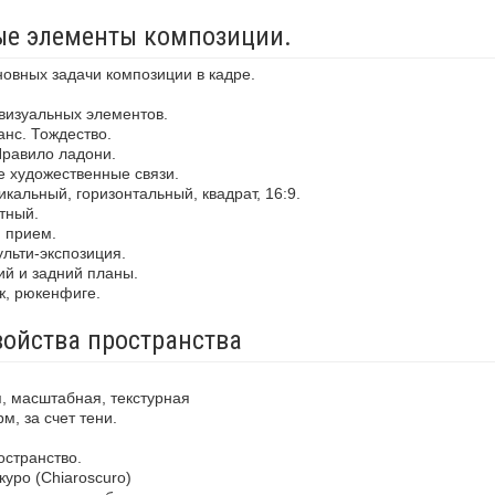
ные элементы композиции.
новных задачи композиции в кадре.
визуальных элементов.
анс. Тождество.
Правило ладони.
е художественные связи.
кальный, горизонтальный, квадрат, 16:9.
тный.
й прием.
льти-экспозиция.
ий и задний планы.
ж, рюкенфиге.
войства пространства
, масштабная, текстурная
м, за счет тени.
остранство.
уро (Chiaroscuro)