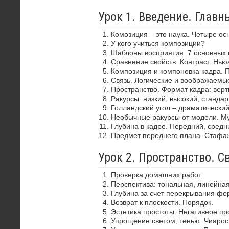
Урок 1. Введение. Глав
Комозиция – это наука. Четыре ос
У кого учиться композиции?
Шаблоны восприятия. 7 основных 
Сравнение свойств. Контраст. Нью
Композиция и компоновка кадра. 
Связь. Логические и воображаемы
Пространство. Формат кадра: верти
Ракурсы: низкий, высокий, стандар
Голландский угол – драматически
Необычные ракурсы от модели. Му
Глубина в кадре. Передний, средн
Предмет переднего плана. Стафа
Урок 2. Пространство. С
Проверка домашних работ.
Перспектива: тональная, линейная
Глубина за счет перекрывания фор
Возврат к плоскости. Порядок.
Эстетика простоты. Негативное пр
Упрощение светом, тенью. Чиароск