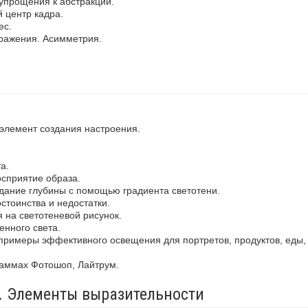
упрощения к абстракции.
 центр кадра.
ес.
ражения. Асимметрия.
 элемент создания настроения.
а.
осприятие образа.
здание глубины с помощью градиента светотени.
стоинства и недостатки.
 на светотеневой рисунок.
енного света.
примеры эффективного освещения для портретов, продуктов, еды,
раммах Фотошоп, Лайтрум.
а. Элементы выразительности