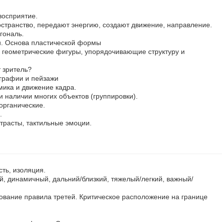
восприятие.
остранство, передают энергию, создают движение, направление.
гональ.
и. Основа пластической формы
геометрические фигуры, упорядочивающие структуру и
 зритель?
графии и пейзажи
ика и движение кадра.
и наличии многих объектов (группировки).
органические.
.
нтрасты, тактильные эмоции.
сть, изоляция.
, динамичный, дальний/близкий, тяжелый/легкий, важный/
ование правила третей. Критическое расположение на границе