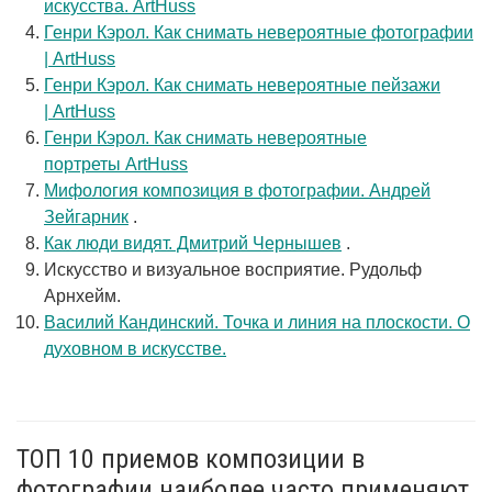
искусства. ArtHuss
Генри Кэрол. Как снимать невероятные фотографии
| ArtHuss
Генри Кэрол. Как снимать невероятные пейзажи
| ArtHuss
Генри Кэрол. Как снимать невероятные
портреты ArtHuss
Мифология композиция в фотографии. Андрей
Зейгарник
.
Как люди видят. Дмитрий Чернышев
.
Искусство и визуальное восприятие. Рудольф
Арнхейм.
Василий Кандинский. Точка и линия на плоскости. О
духовном в искусстве.
ТОП 10 приемов композиции в
фотографии наиболее часто применяют