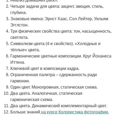
Анализ домашних работ.
Четыре задачи для цвета: акцент, эмоция, стиль,
глубина.
Знаковые имена: Эрнст Хаас, Сол Лейтер, Уильям
Эгглстон.
Три физических свойства цвета: тон, насыщенность,
светлота.
Символизм цвета (4-е свойство). «Холодные и
тёплые» цвета.
Гармонические цветные композиции. Круг Йоханеса
Иттена.
Ключевой цвет в композиции кадра.
Ограниченная палитра – сдержанность ради
гармонии.
Один цвет. Монохромная, статическая схема.
Два цвета. Аналогичная, статическая
гармоническая схема.
Два цвета. Динамический комплементарный цвет.
Больше знаний
на курсе Колористика фотографии.