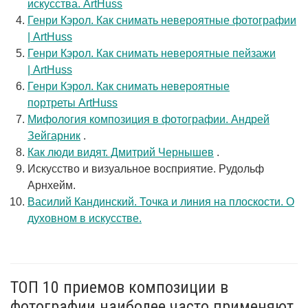
искусства. ArtHuss
Генри Кэрол. Как снимать невероятные фотографии
| ArtHuss
Генри Кэрол. Как снимать невероятные пейзажи
| ArtHuss
Генри Кэрол. Как снимать невероятные
портреты ArtHuss
Мифология композиция в фотографии. Андрей
Зейгарник
.
Как люди видят. Дмитрий Чернышев
.
Искусство и визуальное восприятие. Рудольф
Арнхейм.
Василий Кандинский. Точка и линия на плоскости. О
духовном в искусстве.
ТОП 10 приемов композиции в
фотографии наиболее часто применяют