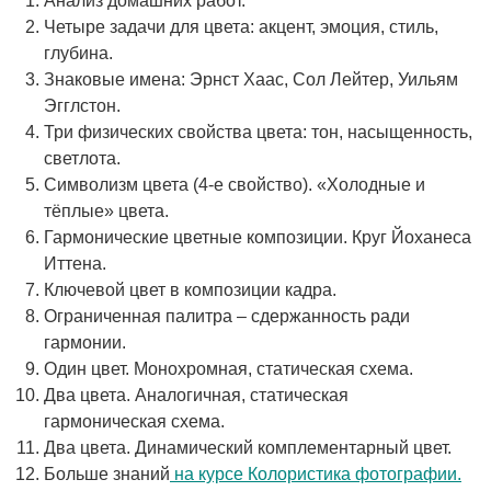
Анализ домашних работ.
Четыре задачи для цвета: акцент, эмоция, стиль,
глубина.
Знаковые имена: Эрнст Хаас, Сол Лейтер, Уильям
Эгглстон.
Три физических свойства цвета: тон, насыщенность,
светлота.
Символизм цвета (4-е свойство). «Холодные и
тёплые» цвета.
Гармонические цветные композиции. Круг Йоханеса
Иттена.
Ключевой цвет в композиции кадра.
Ограниченная палитра – сдержанность ради
гармонии.
Один цвет. Монохромная, статическая схема.
Два цвета. Аналогичная, статическая
гармоническая схема.
Два цвета. Динамический комплементарный цвет.
Больше знаний
на курсе Колористика фотографии.