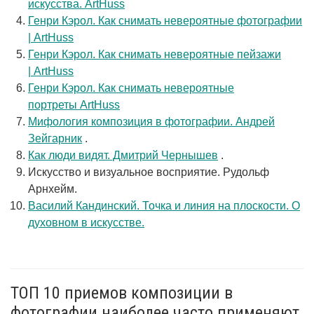
искусства. ArtHuss
Генри Кэрол. Как снимать невероятные фотографии
| ArtHuss
Генри Кэрол. Как снимать невероятные пейзажи
| ArtHuss
Генри Кэрол. Как снимать невероятные
портреты ArtHuss
Мифология композиция в фотографии. Андрей
Зейгарник
.
Как люди видят. Дмитрий Чернышев
.
Искусство и визуальное восприятие. Рудольф
Арнхейм.
Василий Кандинский. Точка и линия на плоскости. О
духовном в искусстве.
ТОП 10 приемов композиции в
фотографии наиболее часто применяют