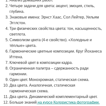
Анализ домашних работ.
Четыре задачи для цвета: акцент, эмоция, стиль,
глубина.
Знаковые имена: Эрнст Хаас, Сол Лейтер, Уильям
Эгглстон.
Три физических свойства цвета: тон, насыщенность,
светлота.
Символизм цвета (4-е свойство). «Холодные и
тёплые» цвета.
Гармонические цветные композиции. Круг Йоханеса
Иттена.
Ключевой цвет в композиции кадра.
Ограниченная палитра – сдержанность ради
гармонии.
Один цвет. Монохромная, статическая схема.
Два цвета. Аналогичная, статическая
гармоническая схема.
Два цвета. Динамический комплементарный цвет.
Больше знаний
на курсе Колористика фотографии.