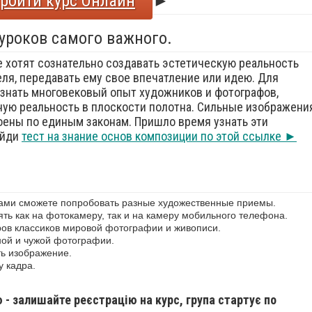
ройти курс Онлайн
►
 уроков самого важного.
е хотят сознательно создавать эстетическую реальность
еля, передавать ему свое впечатление или идею. Для
знать многовековый опыт художников и фотографов,
ую реальность в плоскости полотна. Сильные изображения
оены по единым законам. Пришло время узнать эти
ойди
тест на знание основ композиции по этой ссылке ►
сами сможете попробовать разные художественные приемы.
ь как на фотокамеру, так и на камеру мобильного телефона.
ов классиков мировой фотографии и живописи.
ной и чужой фотографии.
ь изображение.
у кадра.
ю - залишайте реєстрацію на курс, група стартує по