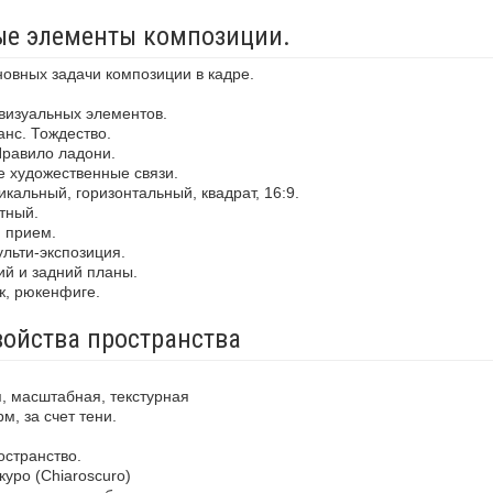
ные элементы композиции.
новных задачи композиции в кадре.
визуальных элементов.
анс. Тождество.
Правило ладони.
е художественные связи.
кальный, горизонтальный, квадрат, 16:9.
тный.
й прием.
льти-экспозиция.
ий и задний планы.
ж, рюкенфиге.
войства пространства
, масштабная, текстурная
м, за счет тени.
остранство.
уро (Chiaroscuro)