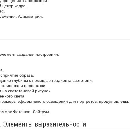
упрощения к абстракции.
 центр кадра.
ес.
ражения. Асимметрия.
 элемент создания настроения.
а.
осприятие образа.
здание глубины с помощью градиента светотени.
стоинства и недостатки.
 на светотеневой рисунок.
енного света.
примеры эффективного освещения для портретов, продуктов, еды,
раммах Фотошоп, Лайтрум.
а. Элементы выразительности