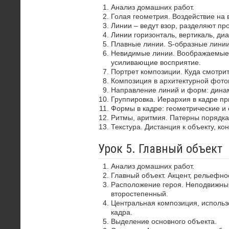
Анализ домашних работ.
Голая геометрия. Воздействие на 
Линии – ведут взор, разделяют пр
Линии горизонталь, вертикаль, диа
Плавные линии. S-образные лини
Невидимые линии. Воображаемые 
усиливающие восприятие.
Портрет композиции. Куда смотрит
Композиция в архитектурной фото
Направление линий и форм: динам
Группировка. Иерархия в кадре пр
Формы в кадре: геометрические и 
Ритмы, аритмия. Патерны порядка
Текстура. Дистанция к объекту, ко
Урок 5. Главный объект
Анализ домашних работ.
Главный объект. Акцент, рельефно
Расположение героя. Неподвижный
второстепенный.
Центральная композиция, использ
кадра.
Выделение основного объекта.