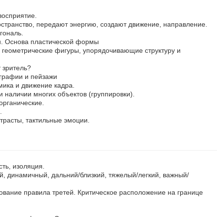
восприятие.
остранство, передают энергию, создают движение, направление.
гональ.
и. Основа пластической формы
геометрические фигуры, упорядочивающие структуру и
 зритель?
графии и пейзажи
ика и движение кадра.
и наличии многих объектов (группировки).
органические.
.
нтрасты, тактильные эмоции.
сть, изоляция.
, динамичный, дальний/близкий, тяжелый/легкий, важный/
ование правила третей. Критическое расположение на границе