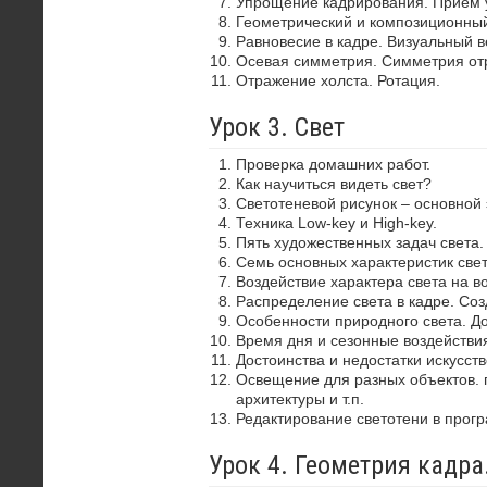
Упрощение кадрирования. Прием 
Геометрический и композиционный
Равновесие в кадре. Визуальный в
Осевая симметрия. Симметрия от
Отражение холста. Ротация.
Урок 3. Свет
Проверка домашних работ.
Как научиться видеть свет?
Светотеневой рисунок – основной
Техника Low-key и High-key.
Пять художественных задач света.
Семь основных характеристик свет
Воздействие характера света на в
Распределение света в кадре. Со
Особенности природного света. До
Время дня и сезонные воздействия
Достоинства и недостатки искусств
Освещение для разных объектов. 
архитектуры и т.п.
Редактирование светотени в прог
Урок 4. Геометрия кадр