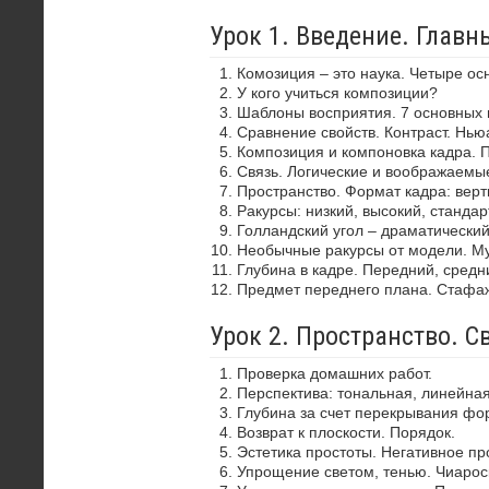
Урок 1. Введение. Глав
Комозиция – это наука. Четыре ос
У кого учиться композиции?
Шаблоны восприятия. 7 основных 
Сравнение свойств. Контраст. Нью
Композиция и компоновка кадра. 
Связь. Логические и воображаемы
Пространство. Формат кадра: верти
Ракурсы: низкий, высокий, стандар
Голландский угол – драматически
Необычные ракурсы от модели. Му
Глубина в кадре. Передний, средн
Предмет переднего плана. Стафа
Урок 2. Пространство. С
Проверка домашних работ.
Перспектива: тональная, линейная
Глубина за счет перекрывания фор
Возврат к плоскости. Порядок.
Эстетика простоты. Негативное пр
Упрощение светом, тенью. Чиароск