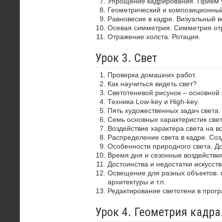
Упрощение кадрирования. Прием 
Геометрический и композиционный
Равновесие в кадре. Визуальный в
Осевая симметрия. Симметрия от
Отражение холста. Ротация.
Урок 3. Свет
Проверка домашних работ.
Как научиться видеть свет?
Светотеневой рисунок – основной
Техника Low-key и High-key.
Пять художественных задач света.
Семь основных характеристик свет
Воздействие характера света на в
Распределение света в кадре. Со
Особенности природного света. До
Время дня и сезонные воздействия
Достоинства и недостатки искусств
Освещение для разных объектов. 
архитектуры и т.п.
Редактирование светотени в прог
Урок 4. Геометрия кадр