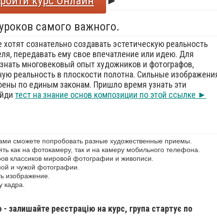
ройти курс Онлайн
►
 уроков самого важного.
е хотят сознательно создавать эстетическую реальность
еля, передавать ему свое впечатление или идею. Для
знать многовековый опыт художников и фотографов,
ую реальность в плоскости полотна. Сильные изображения
оены по единым законам. Пришло время узнать эти
ойди
тест на знание основ композиции по этой ссылке ►
сами сможете попробовать разные художественные приемы.
ь как на фотокамеру, так и на камеру мобильного телефона.
ов классиков мировой фотографии и живописи.
ной и чужой фотографии.
ь изображение.
у кадра.
ю - залишайте реєстрацію на курс, група стартує по