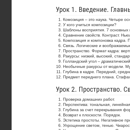
Урок 1. Введение. Глав
Комозиция – это наука. Четыре ос
У кого учиться композиции?
Шаблоны восприятия. 7 основных 
Сравнение свойств. Контраст. Нью
Композиция и компоновка кадра. 
Связь. Логические и воображаемы
Пространство. Формат кадра: верти
Ракурсы: низкий, высокий, стандар
Голландский угол – драматически
Необычные ракурсы от модели. Му
Глубина в кадре. Передний, средн
Предмет переднего плана. Стафа
Урок 2. Пространство. С
Проверка домашних работ.
Перспектива: тональная, линейная
Глубина за счет перекрывания фор
Возврат к плоскости. Порядок.
Эстетика простоты. Негативное пр
Упрощение светом, тенью. Чиароск