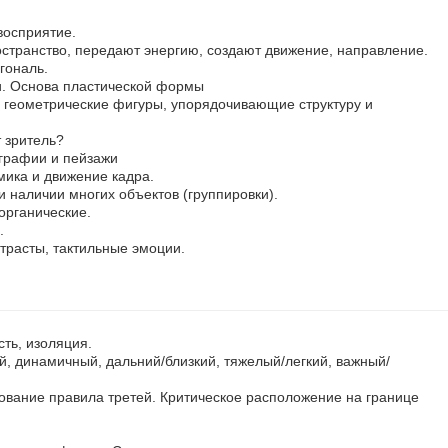
восприятие.
остранство, передают энергию, создают движение, направление.
гональ.
и. Основа пластической формы
геометрические фигуры, упорядочивающие структуру и
 зритель?
графии и пейзажи
ика и движение кадра.
и наличии многих объектов (группировки).
органические.
.
нтрасты, тактильные эмоции.
сть, изоляция.
, динамичный, дальний/близкий, тяжелый/легкий, важный/
ование правила третей. Критическое расположение на границе