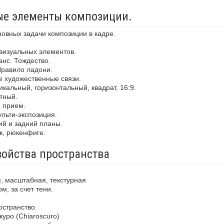
ные элементы композиции.
новных задачи композиции в кадре.
визуальных элементов.
анс. Тождество.
Правило ладони.
е художественные связи.
кальный, горизонтальный, квадрат, 16:9.
тный.
й прием.
льти-экспозиция.
ий и задний планы.
ж, рюкенфиге.
войства пространства
, масштабная, текстурная
м, за счет тени.
остранство.
уро (Chiaroscuro)