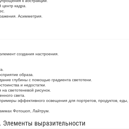
упрощения к абстракции.
 центр кадра.
ес.
ражения. Асимметрия.
 элемент создания настроения.
а.
осприятие образа.
здание глубины с помощью градиента светотени.
стоинства и недостатки.
 на светотеневой рисунок.
енного света.
примеры эффективного освещения для портретов, продуктов, еды,
раммах Фотошоп, Лайтрум.
а. Элементы выразительности