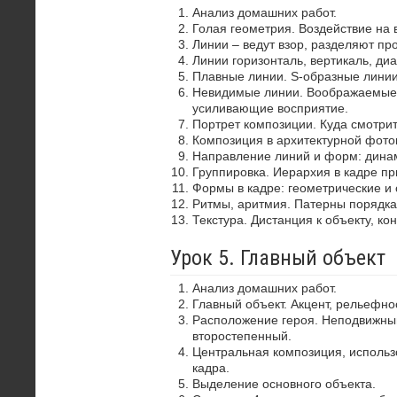
Анализ домашних работ.
Голая геометрия. Воздействие на 
Линии – ведут взор, разделяют пр
Линии горизонталь, вертикаль, диа
Плавные линии. S-образные лини
Невидимые линии. Воображаемые 
усиливающие восприятие.
Портрет композиции. Куда смотрит
Композиция в архитектурной фото
Направление линий и форм: динам
Группировка. Иерархия в кадре пр
Формы в кадре: геометрические и 
Ритмы, аритмия. Патерны порядка
Текстура. Дистанция к объекту, ко
Урок 5. Главный объект
Анализ домашних работ.
Главный объект. Акцент, рельефно
Расположение героя. Неподвижный
второстепенный.
Центральная композиция, использ
кадра.
Выделение основного объекта.