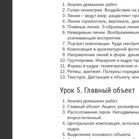
Анализ домашних работ.
Голая геометрия. Воздействие на 
Линии – ведут взор, разделяют пр
Линии горизонталь, вертикаль, диа
Плавные линии. S-образные лини
Невидимые линии. Воображаемые 
усиливающие восприятие.
Портрет композиции. Куда смотрит
Композиция в архитектурной фото
Направление линий и форм: динам
Группировка. Иерархия в кадре пр
Формы в кадре: геометрические и 
Ритмы, аритмия. Патерны порядка
Текстура. Дистанция к объекту, ко
Урок 5. Главный объект
Анализ домашних работ.
Главный объект. Акцент, рельефно
Расположение героя. Неподвижный
второстепенный.
Центральная композиция, использ
кадра.
Выделение основного объекта.