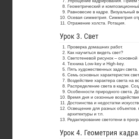
Упрощение кадрирования. Прием 
Геометрический и композиционный
Равновесие в кадре. Визуальный в
Осевая симметрия. Симметрия от
Отражение холста. Ротация.
Урок 3. Свет
Проверка домашних работ.
Как научиться видеть свет?
Светотеневой рисунок – основной
Техника Low-key и High-key.
Пять художественных задач света.
Семь основных характеристик свет
Воздействие характера света на в
Распределение света в кадре. Со
Особенности природного света. До
Время дня и сезонные воздействия
Достоинства и недостатки искусств
Освещение для разных объектов. 
архитектуры и т.п.
Редактирование светотени в прог
Урок 4. Геометрия кадр