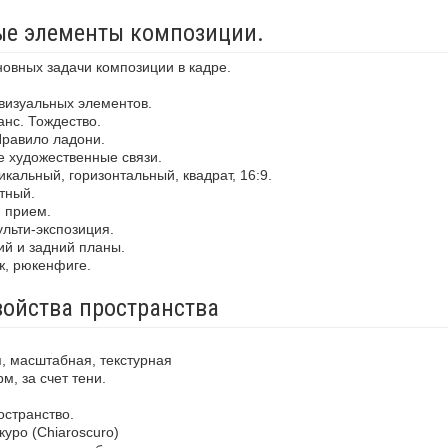
ные элементы композиции.
новных задачи композиции в кадре.
визуальных элементов.
анс. Тождество.
Правило ладони.
е художественные связи.
кальный, горизонтальный, квадрат, 16:9.
тный.
й прием.
льти-экспозиция.
ий и задний планы.
ж, рюкенфиге.
войства пространства
, масштабная, текстурная
м, за счет тени.
остранство.
уро (Chiaroscuro)