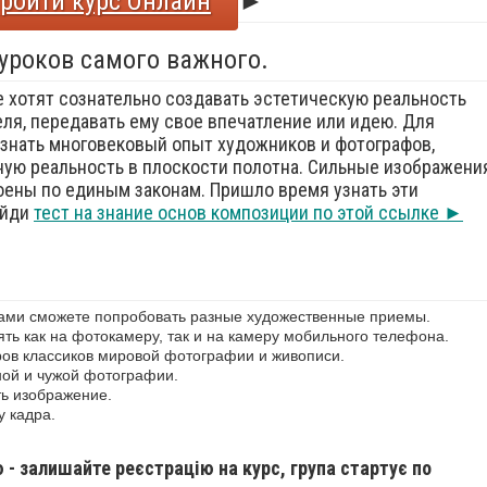
ройти курс Онлайн
►
 уроков самого важного.
е хотят сознательно создавать эстетическую реальность
еля, передавать ему свое впечатление или идею. Для
знать многовековый опыт художников и фотографов,
ую реальность в плоскости полотна. Сильные изображения
оены по единым законам. Пришло время узнать эти
ойди
тест на знание основ композиции по этой ссылке ►
сами сможете попробовать разные художественные приемы.
ь как на фотокамеру, так и на камеру мобильного телефона.
ов классиков мировой фотографии и живописи.
ной и чужой фотографии.
ь изображение.
у кадра.
ю - залишайте реєстрацію на курс, група стартує по