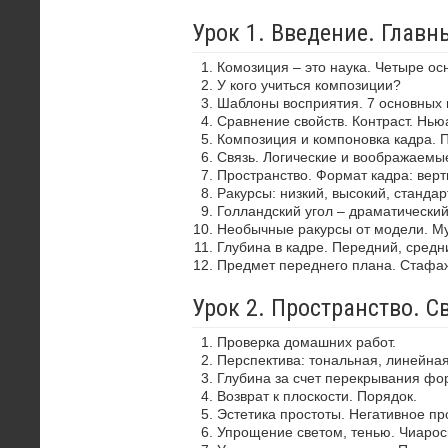
Урок 1. Введение. Глав
Комозиция – это наука. Четыре ос
У кого учиться композиции?
Шаблоны восприятия. 7 основных 
Сравнение свойств. Контраст. Нью
Композиция и компоновка кадра. 
Связь. Логические и воображаемы
Пространство. Формат кадра: верти
Ракурсы: низкий, высокий, стандар
Голландский угол – драматически
Необычные ракурсы от модели. Му
Глубина в кадре. Передний, средн
Предмет переднего плана. Стафа
Урок 2. Пространство. С
Проверка домашних работ.
Перспектива: тональная, линейная
Глубина за счет перекрывания фор
Возврат к плоскости. Порядок.
Эстетика простоты. Негативное пр
Упрощение светом, тенью. Чиароск