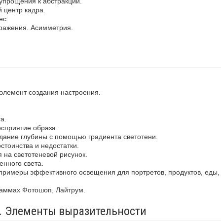
упрощения к абстракции.
 центр кадра.
ес.
ражения. Асимметрия.
 элемент создания настроения.
а.
осприятие образа.
здание глубины с помощью градиента светотени.
стоинства и недостатки.
 на светотеневой рисунок.
енного света.
примеры эффективного освещения для портретов, продуктов, еды,
раммах Фотошоп, Лайтрум.
а. Элементы выразительности