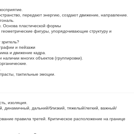
восприятие.
остранство, передают энергию, создают движение, направление.
гональ.
и. Основа пластической формы
геометрические фигуры, упорядочивающие структуру и
 зритель?
графии и пейзажи
ика и движение кадра.
и наличии многих объектов (группировки).
органические.
.
нтрасты, тактильные эмоции.
сть, изоляция.
, динамичный, дальний/близкий, тяжелый/легкий, важный/
ование правила третей. Критическое расположение на границе