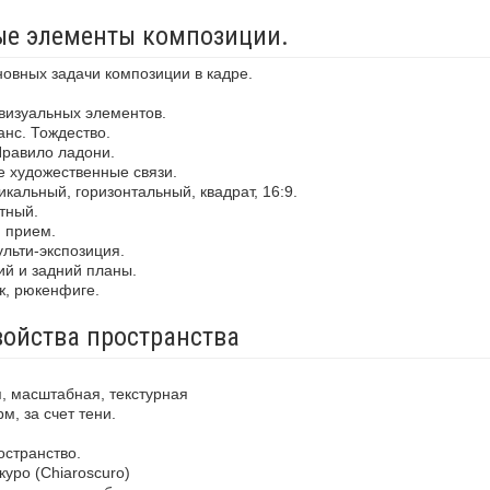
ные элементы композиции.
новных задачи композиции в кадре.
визуальных элементов.
анс. Тождество.
Правило ладони.
е художественные связи.
кальный, горизонтальный, квадрат, 16:9.
тный.
й прием.
льти-экспозиция.
ий и задний планы.
ж, рюкенфиге.
войства пространства
, масштабная, текстурная
м, за счет тени.
остранство.
уро (Chiaroscuro)