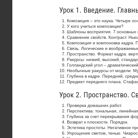
Урок 1. Введение. Глав
Комозиция – это наука. Четыре ос
У кого учиться композиции?
Шаблоны восприятия. 7 основных 
Сравнение свойств. Контраст. Нью
Композиция и компоновка кадра. 
Связь. Логические и воображаемы
Пространство. Формат кадра: верти
Ракурсы: низкий, высокий, стандар
Голландский угол – драматически
Необычные ракурсы от модели. Му
Глубина в кадре. Передний, средн
Предмет переднего плана. Стафа
Урок 2. Пространство. С
Проверка домашних работ.
Перспектива: тональная, линейная
Глубина за счет перекрывания фор
Возврат к плоскости. Порядок.
Эстетика простоты. Негативное пр
Упрощение светом, тенью. Чиароск