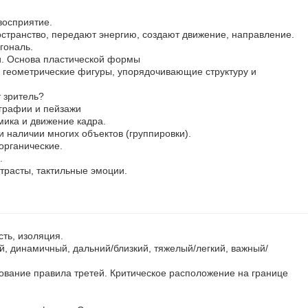
восприятие.
остранство, передают энергию, создают движение, направление.
гональ.
и. Основа пластической формы
геометрические фигуры, упорядочивающие структуру и
 зритель?
графии и пейзажи
ика и движение кадра.
и наличии многих объектов (группировки).
органические.
.
нтрасты, тактильные эмоции.
сть, изоляция.
, динамичный, дальний/близкий, тяжелый/легкий, важный/
ование правила третей. Критическое расположение на границе