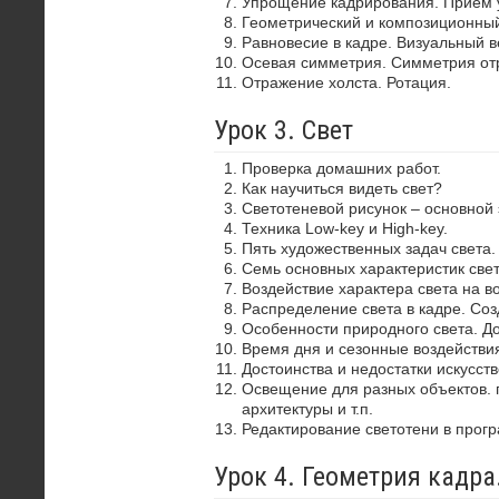
Упрощение кадрирования. Прием 
Геометрический и композиционный
Равновесие в кадре. Визуальный в
Осевая симметрия. Симметрия от
Отражение холста. Ротация.
Урок 3. Свет
Проверка домашних работ.
Как научиться видеть свет?
Светотеневой рисунок – основной
Техника Low-key и High-key.
Пять художественных задач света.
Семь основных характеристик свет
Воздействие характера света на в
Распределение света в кадре. Со
Особенности природного света. До
Время дня и сезонные воздействия
Достоинства и недостатки искусств
Освещение для разных объектов. 
архитектуры и т.п.
Редактирование светотени в прог
Урок 4. Геометрия кадр