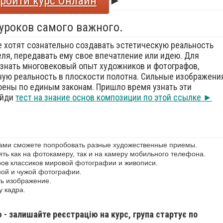
ройти курс Онлайн
►
 уроков самого важного.
е хотят сознательно создавать эстетическую реальность
еля, передавать ему свое впечатление или идею. Для
знать многовековый опыт художников и фотографов,
ую реальность в плоскости полотна. Сильные изображения
оены по единым законам. Пришло время узнать эти
ойди
тест на знание основ композиции по этой ссылке ►
сами сможете попробовать разные художественные приемы.
ь как на фотокамеру, так и на камеру мобильного телефона.
ов классиков мировой фотографии и живописи.
ной и чужой фотографии.
ь изображение.
у кадра.
ю - залишайте реєстрацію на курс, група стартує по