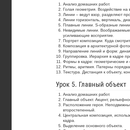
Анализ домашних работ.
Голая геометрия. Воздействие на 
Линии – ведут взор, разделяют пр
Линии горизонталь, вертикаль, диа
Плавные линии. S-образные лини
Невидимые линии. Воображаемые 
усиливающие восприятие.
Портрет композиции. Куда смотрит
Композиция в архитектурной фото
Направление линий и форм: динам
Группировка. Иерархия в кадре пр
Формы в кадре: геометрические и 
Ритмы, аритмия. Патерны порядка
Текстура. Дистанция к объекту, ко
Урок 5. Главный объект
Анализ домашних работ.
Главный объект. Акцент, рельефно
Расположение героя. Неподвижный
второстепенный.
Центральная композиция, использ
кадра.
Выделение основного объекта.