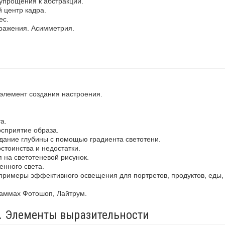
упрощения к абстракции.
 центр кадра.
ес.
ражения. Асимметрия.
 элемент создания настроения.
а.
осприятие образа.
здание глубины с помощью градиента светотени.
стоинства и недостатки.
 на светотеневой рисунок.
енного света.
примеры эффективного освещения для портретов, продуктов, еды,
раммах Фотошоп, Лайтрум.
а. Элементы выразительности