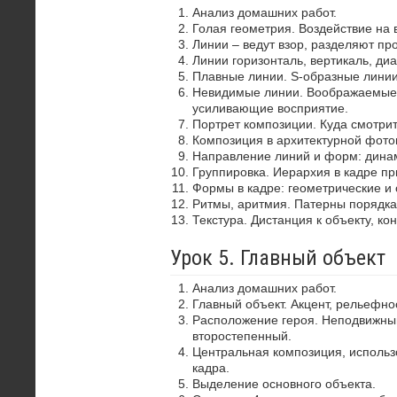
Анализ домашних работ.
Голая геометрия. Воздействие на 
Линии – ведут взор, разделяют пр
Линии горизонталь, вертикаль, диа
Плавные линии. S-образные лини
Невидимые линии. Воображаемые 
усиливающие восприятие.
Портрет композиции. Куда смотрит
Композиция в архитектурной фото
Направление линий и форм: динам
Группировка. Иерархия в кадре пр
Формы в кадре: геометрические и 
Ритмы, аритмия. Патерны порядка
Текстура. Дистанция к объекту, ко
Урок 5. Главный объект
Анализ домашних работ.
Главный объект. Акцент, рельефно
Расположение героя. Неподвижный
второстепенный.
Центральная композиция, использ
кадра.
Выделение основного объекта.