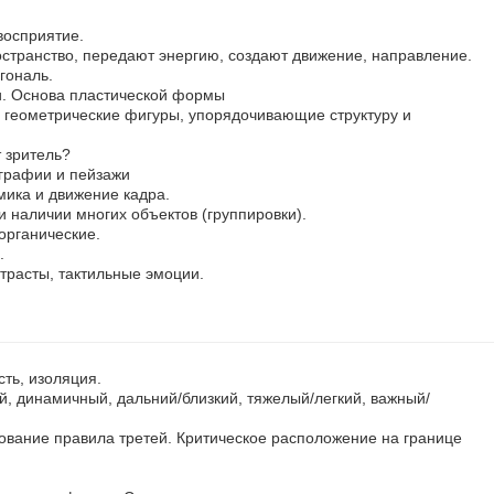
восприятие.
остранство, передают энергию, создают движение, направление.
гональ.
и. Основа пластической формы
геометрические фигуры, упорядочивающие структуру и
 зритель?
графии и пейзажи
ика и движение кадра.
и наличии многих объектов (группировки).
органические.
.
нтрасты, тактильные эмоции.
сть, изоляция.
, динамичный, дальний/близкий, тяжелый/легкий, важный/
ование правила третей. Критическое расположение на границе