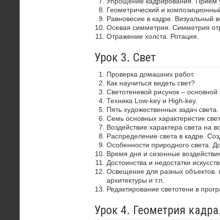
Упрощение кадрирования. Прием 
Геометрический и композиционный
Равновесие в кадре. Визуальный в
Осевая симметрия. Симметрия от
Отражение холста. Ротация.
Урок 3. Свет
Проверка домашних работ.
Как научиться видеть свет?
Светотеневой рисунок – основной
Техника Low-key и High-key.
Пять художественных задач света.
Семь основных характеристик свет
Воздействие характера света на в
Распределение света в кадре. Со
Особенности природного света. До
Время дня и сезонные воздействия
Достоинства и недостатки искусств
Освещение для разных объектов. 
архитектуры и т.п.
Редактирование светотени в прог
Урок 4. Геометрия кадр