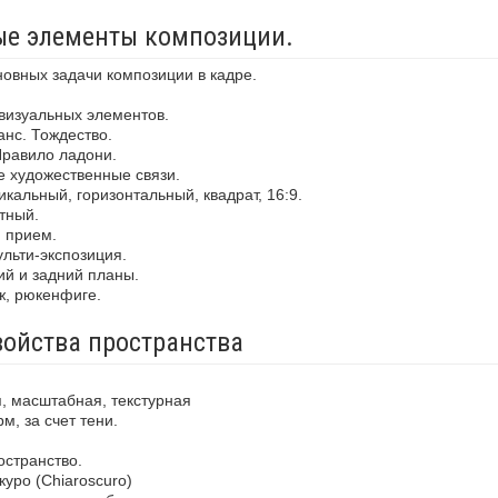
ные элементы композиции.
новных задачи композиции в кадре.
визуальных элементов.
анс. Тождество.
Правило ладони.
е художественные связи.
кальный, горизонтальный, квадрат, 16:9.
тный.
й прием.
льти-экспозиция.
ий и задний планы.
ж, рюкенфиге.
войства пространства
, масштабная, текстурная
м, за счет тени.
остранство.
уро (Chiaroscuro)