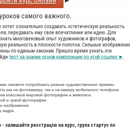
ройти курс Онлайн
►
 уроков самого важного.
е хотят сознательно создавать эстетическую реальность
еля, передавать ему свое впечатление или идею. Для
знать многовековый опыт художников и фотографов,
ую реальность в плоскости полотна. Сильные изображения
оены по единым законам. Пришло время узнать эти
ойди
тест на знание основ композиции по этой ссылке ►
сами сможете попробовать разные художественные приемы.
ь как на фотокамеру, так и на камеру мобильного телефона.
ов классиков мировой фотографии и живописи.
ной и чужой фотографии.
ь изображение.
у кадра.
ю - залишайте реєстрацію на курс, група стартує по