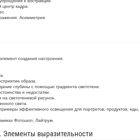
упрощения к абстракции.
 центр кадра.
ес.
ражения. Асимметрия.
 элемент создания настроения.
а.
осприятие образа.
здание глубины с помощью градиента светотени.
стоинства и недостатки.
 на светотеневой рисунок.
енного света.
примеры эффективного освещения для портретов, продуктов, еды,
раммах Фотошоп, Лайтрум.
а. Элементы выразительности