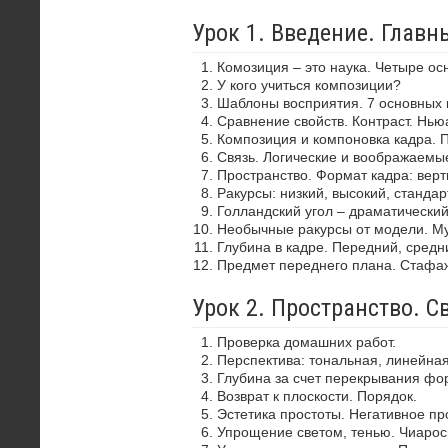
Урок 1. Введение. Глав
Комозиция – это наука. Четыре ос
У кого учиться композиции?
Шаблоны восприятия. 7 основных 
Сравнение свойств. Контраст. Нью
Композиция и компоновка кадра. 
Связь. Логические и воображаемы
Пространство. Формат кадра: верти
Ракурсы: низкий, высокий, стандар
Голландский угол – драматически
Необычные ракурсы от модели. Му
Глубина в кадре. Передний, средн
Предмет переднего плана. Стафа
Урок 2. Пространство. С
Проверка домашних работ.
Перспектива: тональная, линейная
Глубина за счет перекрывания фор
Возврат к плоскости. Порядок.
Эстетика простоты. Негативное пр
Упрощение светом, тенью. Чиароск