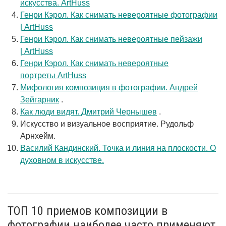
искусства. ArtHuss
Генри Кэрол. Как снимать невероятные фотографии
| ArtHuss
Генри Кэрол. Как снимать невероятные пейзажи
| ArtHuss
Генри Кэрол. Как снимать невероятные
портреты ArtHuss
Мифология композиция в фотографии. Андрей
Зейгарник
.
Как люди видят. Дмитрий Чернышев
.
Искусство и визуальное восприятие. Рудольф
Арнхейм.
Василий Кандинский. Точка и линия на плоскости. О
духовном в искусстве.
ТОП 10 приемов композиции в
фотографии наиболее часто применяют