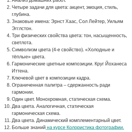
Анализ домашних работ.
Четыре задачи для цвета: акцент, эмоция, стиль,
глубина.
Знаковые имена: Эрнст Хаас, Сол Лейтер, Уильям
Эгглстон.
Три физических свойства цвета: тон, насыщенность,
светлота.
Символизм цвета (4-е свойство). «Холодные и
тёплые» цвета.
Гармонические цветные композиции. Круг Йоханеса
Иттена.
Ключевой цвет в композиции кадра.
Ограниченная палитра – сдержанность ради
гармонии.
Один цвет. Монохромная, статическая схема.
Два цвета. Аналогичная, статическая
гармоническая схема.
Два цвета. Динамический комплементарный цвет.
Больше знаний
на курсе Колористика фотографии.