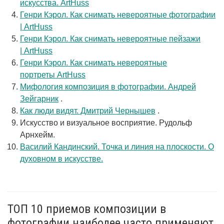
искусства. ArtHuss
Генри Кэрол. Как снимать невероятные фотографии
| ArtHuss
Генри Кэрол. Как снимать невероятные пейзажи
| ArtHuss
Генри Кэрол. Как снимать невероятные
портреты ArtHuss
Мифология композиция в фотографии. Андрей
Зейгарник
.
Как люди видят. Дмитрий Чернышев
.
Искусство и визуальное восприятие. Рудольф
Арнхейм.
Василий Кандинский. Точка и линия на плоскости. О
духовном в искусстве.
ТОП 10 приемов композиции в
фотографии наиболее часто применяют