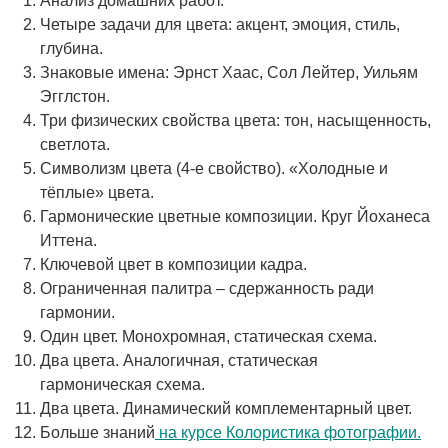
Анализ домашних работ.
Четыре задачи для цвета: акцент, эмоция, стиль,
глубина.
Знаковые имена: Эрнст Хаас, Сол Лейтер, Уильям
Эгглстон.
Три физических свойства цвета: тон, насыщенность,
светлота.
Символизм цвета (4-е свойство). «Холодные и
тёплые» цвета.
Гармонические цветные композиции. Круг Йоханеса
Иттена.
Ключевой цвет в композиции кадра.
Ограниченная палитра – сдержанность ради
гармонии.
Один цвет. Монохромная, статическая схема.
Два цвета. Аналогичная, статическая
гармоническая схема.
Два цвета. Динамический комплементарный цвет.
Больше знаний
на курсе Колористика фотографии.