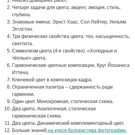
Анализ домашних работ.
Четыре задачи для цвета: акцент, эмоция, стиль,
глубина.
Знаковые имена: Эрнст Хаас, Сол Лейтер, Уильям
Эгглстон.
Три физических свойства цвета: тон, насыщенность,
светлота.
Символизм цвета (4-е свойство). «Холодные и
тёплые» цвета.
Гармонические цветные композиции. Круг Йоханеса
Иттена.
Ключевой цвет в композиции кадра.
Ограниченная палитра – сдержанность ради
гармонии.
Один цвет. Монохромная, статическая схема.
Два цвета. Аналогичная, статическая
гармоническая схема.
Два цвета. Динамический комплементарный цвет.
Больше знаний
на курсе Колористика фотографии.