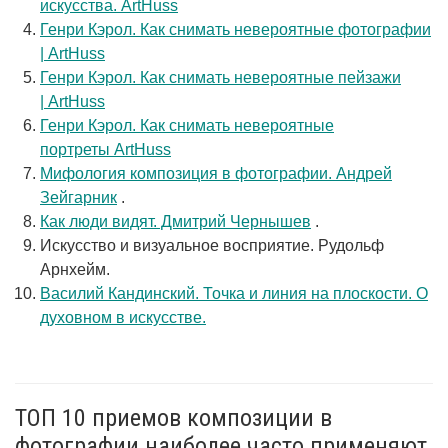
искусства. ArtHuss
Генри Кэрол. Как снимать невероятные фотографии
| ArtHuss
Генри Кэрол. Как снимать невероятные пейзажи
| ArtHuss
Генри Кэрол. Как снимать невероятные
портреты ArtHuss
Мифология композиция в фотографии. Андрей
Зейгарник
.
Как люди видят. Дмитрий Чернышев
.
Искусство и визуальное восприятие. Рудольф
Арнхейм.
Василий Кандинский. Точка и линия на плоскости. О
духовном в искусстве.
ТОП 10 приемов композиции в
фотографии наиболее часто применяют