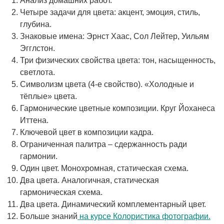
Анализ домашних работ.
Четыре задачи для цвета: акцент, эмоция, стиль,
глубина.
Знаковые имена: Эрнст Хаас, Сол Лейтер, Уильям
Эгглстон.
Три физических свойства цвета: тон, насыщенность,
светлота.
Символизм цвета (4-е свойство). «Холодные и
тёплые» цвета.
Гармонические цветные композиции. Круг Йоханеса
Иттена.
Ключевой цвет в композиции кадра.
Ограниченная палитра – сдержанность ради
гармонии.
Один цвет. Монохромная, статическая схема.
Два цвета. Аналогичная, статическая
гармоническая схема.
Два цвета. Динамический комплементарный цвет.
Больше знаний
на курсе Колористика фотографии.