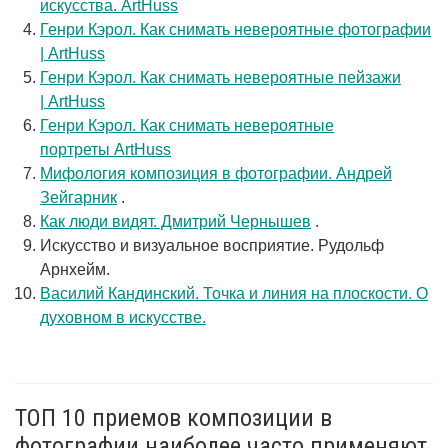
искусства. ArtHuss
Генри Кэрол. Как снимать невероятные фотографии
| ArtHuss
Генри Кэрол. Как снимать невероятные пейзажи
| ArtHuss
Генри Кэрол. Как снимать невероятные
портреты ArtHuss
Мифология композиция в фотографии. Андрей
Зейгарник
.
Как люди видят. Дмитрий Чернышев
.
Искусство и визуальное восприятие. Рудольф
Арнхейм.
Василий Кандинский. Точка и линия на плоскости. О
духовном в искусстве.
ТОП 10 приемов композиции в
фотографии наиболее часто применяют