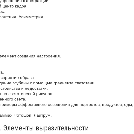
упрощения к абстракции.
 центр кадра.
ес.
ражения. Асимметрия.
 элемент создания настроения.
а.
осприятие образа.
здание глубины с помощью градиента светотени.
стоинства и недостатки.
 на светотеневой рисунок.
енного света.
примеры эффективного освещения для портретов, продуктов, еды,
раммах Фотошоп, Лайтрум.
а. Элементы выразительности