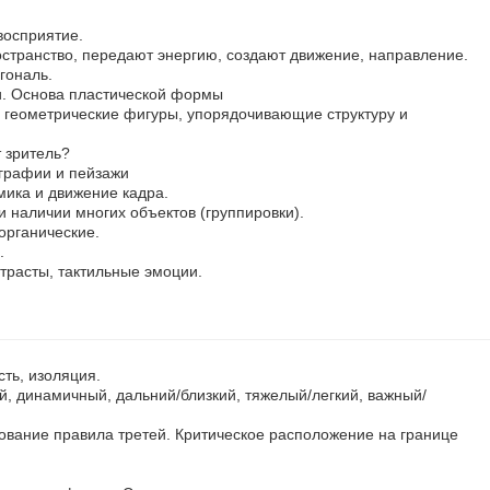
восприятие.
остранство, передают энергию, создают движение, направление.
гональ.
и. Основа пластической формы
геометрические фигуры, упорядочивающие структуру и
 зритель?
графии и пейзажи
ика и движение кадра.
и наличии многих объектов (группировки).
органические.
.
нтрасты, тактильные эмоции.
сть, изоляция.
, динамичный, дальний/близкий, тяжелый/легкий, важный/
ование правила третей. Критическое расположение на границе