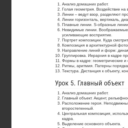
Анализ домашних работ.
Голая геометрия. Воздействие на 
Линии – ведут взор, разделяют пр
Линии горизонталь, вертикаль, диа
Плавные линии. S-образные лини
Невидимые линии. Воображаемые 
усиливающие восприятие.
Портрет композиции. Куда смотрит
Композиция в архитектурной фото
Направление линий и форм: динам
Группировка. Иерархия в кадре пр
Формы в кадре: геометрические и 
Ритмы, аритмия. Патерны порядка
Текстура. Дистанция к объекту, ко
Урок 5. Главный объект
Анализ домашних работ.
Главный объект. Акцент, рельефно
Расположение героя. Неподвижный
второстепенный.
Центральная композиция, использ
кадра.
Выделение основного объекта.