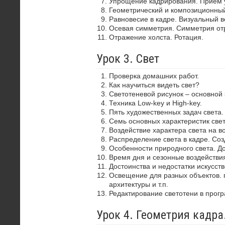
Упрощение кадрирования. Прием 
Геометрический и композиционный
Равновесие в кадре. Визуальный в
Осевая симметрия. Симметрия от
Отражение холста. Ротация.
Урок 3. Свет
Проверка домашних работ.
Как научиться видеть свет?
Светотеневой рисунок – основной
Техника Low-key и High-key.
Пять художественных задач света.
Семь основных характеристик свет
Воздействие характера света на в
Распределение света в кадре. Со
Особенности природного света. До
Время дня и сезонные воздействия
Достоинства и недостатки искусств
Освещение для разных объектов. 
архитектуры и т.п.
Редактирование светотени в прог
Урок 4. Геометрия кадр