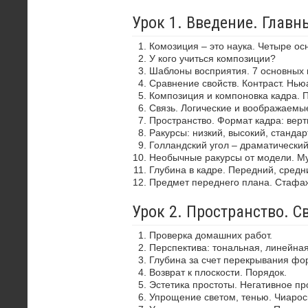
Урок 1. Введение. Глав
Комозиция – это наука. Четыре ос
У кого учиться композиции?
Шаблоны восприятия. 7 основных 
Сравнение свойств. Контраст. Нью
Композиция и компоновка кадра. 
Связь. Логические и воображаемы
Пространство. Формат кадра: верти
Ракурсы: низкий, высокий, стандар
Голландский угол – драматически
Необычные ракурсы от модели. Му
Глубина в кадре. Передний, средн
Предмет переднего плана. Стафа
Урок 2. Пространство. С
Проверка домашних работ.
Перспектива: тональная, линейная
Глубина за счет перекрывания фор
Возврат к плоскости. Порядок.
Эстетика простоты. Негативное пр
Упрощение светом, тенью. Чиароск