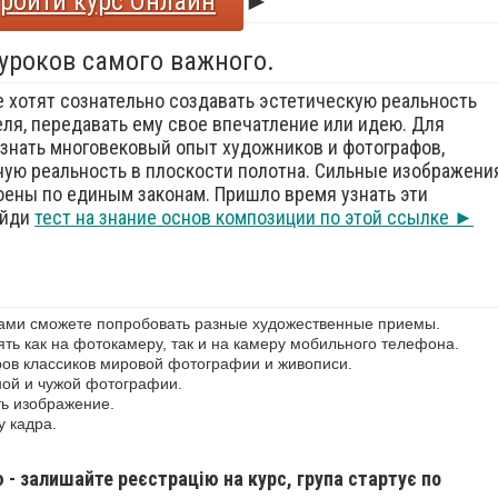
ройти курс Онлайн
►
 уроков самого важного.
е хотят сознательно создавать эстетическую реальность
еля, передавать ему свое впечатление или идею. Для
знать многовековый опыт художников и фотографов,
ую реальность в плоскости полотна. Сильные изображения
оены по единым законам. Пришло время узнать эти
ойди
тест на знание основ композиции по этой ссылке ►
сами сможете попробовать разные художественные приемы.
ь как на фотокамеру, так и на камеру мобильного телефона.
ов классиков мировой фотографии и живописи.
ной и чужой фотографии.
ь изображение.
у кадра.
ю - залишайте реєстрацію на курс, група стартує по