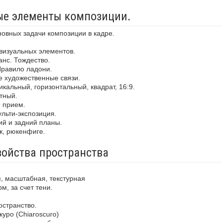
ные элементы композиции.
новных задачи композиции в кадре.
визуальных элементов.
анс. Тождество.
Правило ладони.
е художественные связи.
кальный, горизонтальный, квадрат, 16:9.
тный.
й прием.
льти-экспозиция.
ий и задний планы.
ж, рюкенфиге.
войства пространства
, масштабная, текстурная
м, за счет тени.
остранство.
уро (Chiaroscuro)