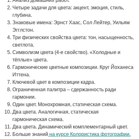
Анализ домашних работ.
Четыре задачи для цвета: акцент, эмоция, стиль,
глубина.
Знаковые имена: Эрнст Хаас, Сол Лейтер, Уильям
Эгглстон.
Три физических свойства цвета: тон, насыщенность,
светлота.
Символизм цвета (4-е свойство). «Холодные и
тёплые» цвета.
Гармонические цветные композиции. Круг Йоханеса
Иттена.
Ключевой цвет в композиции кадра.
Ограниченная палитра – сдержанность ради
гармонии.
Один цвет. Монохромная, статическая схема.
Два цвета. Аналогичная, статическая
гармоническая схема.
Два цвета. Динамический комплементарный цвет.
Больше знаний
на курсе Колористика фотографии.