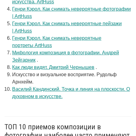
искусства. ArtHuss
Генри Кэрол. Как снимать невероятные фотографии
| ArtHuss
Генри Кэрол. Как снимать невероятные пейзажи
| ArtHuss
Генри Кэрол. Как снимать невероятные
портреты ArtHuss
Мифология композиция в фотографии. Андрей
Зейгарник
.
Как люди видят. Дмитрий Чернышев
.
Искусство и визуальное восприятие. Рудольф
Арнхейм.
Василий Кандинский. Точка и линия на плоскости. О
духовном в искусстве.
ТОП 10 приемов композиции в
фотографии наиболее часто применяют