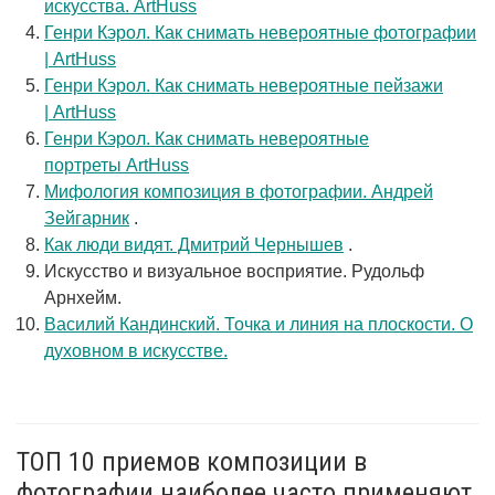
искусства. ArtHuss
Генри Кэрол. Как снимать невероятные фотографии
| ArtHuss
Генри Кэрол. Как снимать невероятные пейзажи
| ArtHuss
Генри Кэрол. Как снимать невероятные
портреты ArtHuss
Мифология композиция в фотографии. Андрей
Зейгарник
.
Как люди видят. Дмитрий Чернышев
.
Искусство и визуальное восприятие. Рудольф
Арнхейм.
Василий Кандинский. Точка и линия на плоскости. О
духовном в искусстве.
ТОП 10 приемов композиции в
фотографии наиболее часто применяют