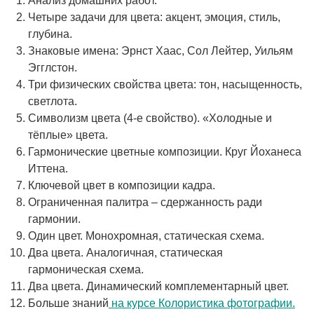
Анализ домашних работ.
Четыре задачи для цвета: акцент, эмоция, стиль,
глубина.
Знаковые имена: Эрнст Хаас, Сол Лейтер, Уильям
Эгглстон.
Три физических свойства цвета: тон, насыщенность,
светлота.
Символизм цвета (4-е свойство). «Холодные и
тёплые» цвета.
Гармонические цветные композиции. Круг Йоханеса
Иттена.
Ключевой цвет в композиции кадра.
Ограниченная палитра – сдержанность ради
гармонии.
Один цвет. Монохромная, статическая схема.
Два цвета. Аналогичная, статическая
гармоническая схема.
Два цвета. Динамический комплементарный цвет.
Больше знаний
на курсе Колористика фотографии.