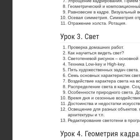
Упрощение кадрирования. Прием 
Геометрический и композиционный
Равновесие в кадре. Визуальный в
Осевая симметрия. Симметрия от
Отражение холста. Ротация.
Урок 3. Свет
Проверка домашних работ.
Как научиться видеть свет?
Светотеневой рисунок – основной
Техника Low-key и High-key.
Пять художественных задач света.
Семь основных характеристик свет
Воздействие характера света на в
Распределение света в кадре. Со
Особенности природного света. До
Время дня и сезонные воздействия
Достоинства и недостатки искусств
Освещение для разных объектов. 
архитектуры и т.п.
Редактирование светотени в прог
Урок 4. Геометрия кадр