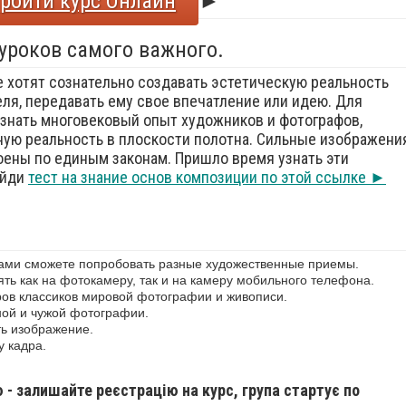
ройти курс Онлайн
►
 уроков самого важного.
е хотят сознательно создавать эстетическую реальность
еля, передавать ему свое впечатление или идею. Для
знать многовековый опыт художников и фотографов,
ую реальность в плоскости полотна. Сильные изображения
оены по единым законам. Пришло время узнать эти
ойди
тест на знание основ композиции по этой ссылке ►
сами сможете попробовать разные художественные приемы.
ь как на фотокамеру, так и на камеру мобильного телефона.
ов классиков мировой фотографии и живописи.
ной и чужой фотографии.
ь изображение.
у кадра.
ю - залишайте реєстрацію на курс, група стартує по