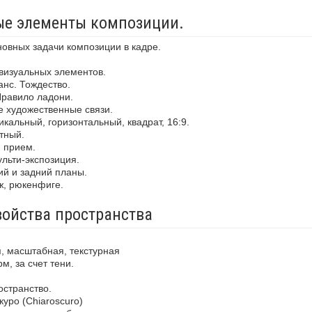
ные элементы композиции.
новных задачи композиции в кадре.
визуальных элементов.
анс. Тождество.
Правило ладони.
е художественные связи.
кальный, горизонтальный, квадрат, 16:9.
тный.
й прием.
льти-экспозиция.
ий и задний планы.
ж, рюкенфиге.
войства пространства
, масштабная, текстурная
м, за счет тени.
остранство.
уро (Chiaroscuro)