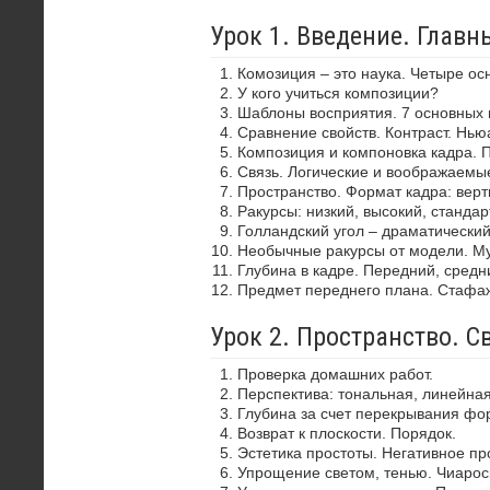
Урок 1. Введение. Глав
Комозиция – это наука. Четыре ос
У кого учиться композиции?
Шаблоны восприятия. 7 основных 
Сравнение свойств. Контраст. Нью
Композиция и компоновка кадра. 
Связь. Логические и воображаемы
Пространство. Формат кадра: верти
Ракурсы: низкий, высокий, стандар
Голландский угол – драматически
Необычные ракурсы от модели. Му
Глубина в кадре. Передний, средн
Предмет переднего плана. Стафа
Урок 2. Пространство. С
Проверка домашних работ.
Перспектива: тональная, линейная
Глубина за счет перекрывания фор
Возврат к плоскости. Порядок.
Эстетика простоты. Негативное пр
Упрощение светом, тенью. Чиароск