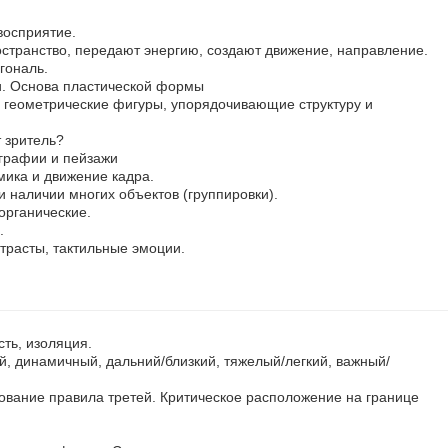
восприятие.
остранство, передают энергию, создают движение, направление.
гональ.
и. Основа пластической формы
геометрические фигуры, упорядочивающие структуру и
 зритель?
графии и пейзажи
ика и движение кадра.
и наличии многих объектов (группировки).
органические.
.
нтрасты, тактильные эмоции.
сть, изоляция.
, динамичный, дальний/близкий, тяжелый/легкий, важный/
ование правила третей. Критическое расположение на границе