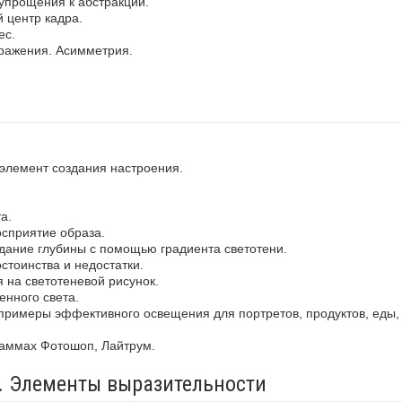
упрощения к абстракции.
 центр кадра.
ес.
ражения. Асимметрия.
 элемент создания настроения.
а.
осприятие образа.
здание глубины с помощью градиента светотени.
стоинства и недостатки.
 на светотеневой рисунок.
енного света.
примеры эффективного освещения для портретов, продуктов, еды,
раммах Фотошоп, Лайтрум.
а. Элементы выразительности