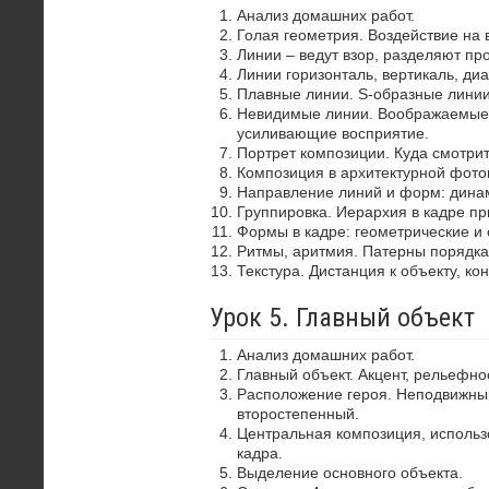
Анализ домашних работ.
Голая геометрия. Воздействие на 
Линии – ведут взор, разделяют пр
Линии горизонталь, вертикаль, диа
Плавные линии. S-образные лини
Невидимые линии. Воображаемые 
усиливающие восприятие.
Портрет композиции. Куда смотрит
Композиция в архитектурной фото
Направление линий и форм: динам
Группировка. Иерархия в кадре пр
Формы в кадре: геометрические и 
Ритмы, аритмия. Патерны порядка
Текстура. Дистанция к объекту, ко
Урок 5. Главный объект
Анализ домашних работ.
Главный объект. Акцент, рельефно
Расположение героя. Неподвижный
второстепенный.
Центральная композиция, использ
кадра.
Выделение основного объекта.