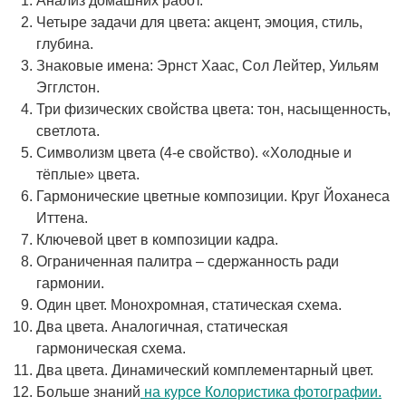
Анализ домашних работ.
Четыре задачи для цвета: акцент, эмоция, стиль,
глубина.
Знаковые имена: Эрнст Хаас, Сол Лейтер, Уильям
Эгглстон.
Три физических свойства цвета: тон, насыщенность,
светлота.
Символизм цвета (4-е свойство). «Холодные и
тёплые» цвета.
Гармонические цветные композиции. Круг Йоханеса
Иттена.
Ключевой цвет в композиции кадра.
Ограниченная палитра – сдержанность ради
гармонии.
Один цвет. Монохромная, статическая схема.
Два цвета. Аналогичная, статическая
гармоническая схема.
Два цвета. Динамический комплементарный цвет.
Больше знаний
на курсе Колористика фотографии.