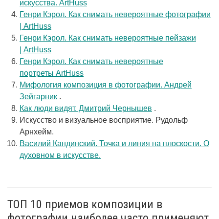
искусства. ArtHuss
Генри Кэрол. Как снимать невероятные фотографии
| ArtHuss
Генри Кэрол. Как снимать невероятные пейзажи
| ArtHuss
Генри Кэрол. Как снимать невероятные
портреты ArtHuss
Мифология композиция в фотографии. Андрей
Зейгарник
.
Как люди видят. Дмитрий Чернышев
.
Искусство и визуальное восприятие. Рудольф
Арнхейм.
Василий Кандинский. Точка и линия на плоскости. О
духовном в искусстве.
ТОП 10 приемов композиции в
фотографии наиболее часто применяют