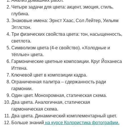
Анализ домашних работ.
Четыре задачи для цвета: акцент, эмоция, стиль,
глубина.
Знаковые имена: Эрнст Хаас, Сол Лейтер, Уильям
Эгглстон.
Три физических свойства цвета: тон, насыщенность,
светлота.
Символизм цвета (4-е свойство). «Холодные и
тёплые» цвета.
Гармонические цветные композиции. Круг Йоханеса
Иттена.
Ключевой цвет в композиции кадра.
Ограниченная палитра – сдержанность ради
гармонии.
Один цвет. Монохромная, статическая схема.
Два цвета. Аналогичная, статическая
гармоническая схема.
Два цвета. Динамический комплементарный цвет.
Больше знаний
на курсе Колористика фотографии.