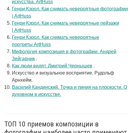
искусства. ArtHuss
Генри Кэрол. Как снимать невероятные фотографии
| ArtHuss
Генри Кэрол. Как снимать невероятные пейзажи
| ArtHuss
Генри Кэрол. Как снимать невероятные
портреты ArtHuss
Мифология композиция в фотографии. Андрей
Зейгарник
.
Как люди видят. Дмитрий Чернышев
.
Искусство и визуальное восприятие. Рудольф
Арнхейм.
Василий Кандинский. Точка и линия на плоскости. О
духовном в искусстве.
ТОП 10 приемов композиции в
фотографии наиболее часто применяют