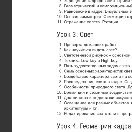
Упрощение кадрирования. Прием 
Геометрический и композиционный
Равновесие в кадре. Визуальный в
Осевая симметрия. Симметрия от
Отражение холста. Ротация.
Урок 3. Свет
Проверка домашних работ.
Как научиться видеть свет?
Светотеневой рисунок – основной
Техника Low-key и High-key.
Пять художественных задач света.
Семь основных характеристик свет
Воздействие характера света на в
Распределение света в кадре. Со
Особенности природного света. До
Время дня и сезонные воздействия
Достоинства и недостатки искусств
Освещение для разных объектов. 
архитектуры и т.п.
Редактирование светотени в прог
Урок 4. Геометрия кадр