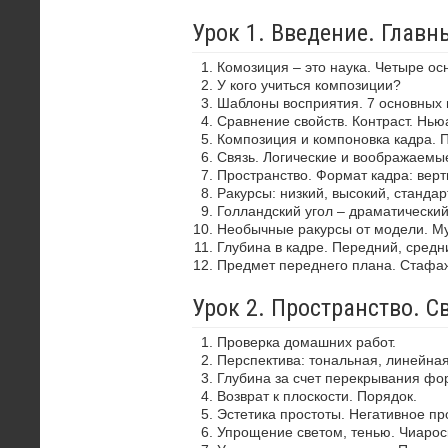
Урок 1. Введение. Глав
Комозиция – это наука. Четыре ос
У кого учиться композиции?
Шаблоны восприятия. 7 основных 
Сравнение свойств. Контраст. Нью
Композиция и компоновка кадра. 
Связь. Логические и воображаемы
Пространство. Формат кадра: верти
Ракурсы: низкий, высокий, стандар
Голландский угол – драматически
Необычные ракурсы от модели. Му
Глубина в кадре. Передний, средн
Предмет переднего плана. Стафа
Урок 2. Пространство. С
Проверка домашних работ.
Перспектива: тональная, линейная
Глубина за счет перекрывания фор
Возврат к плоскости. Порядок.
Эстетика простоты. Негативное пр
Упрощение светом, тенью. Чиароск