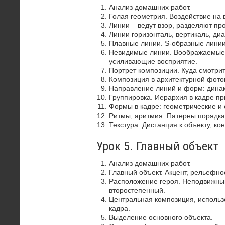
Анализ домашних работ.
Голая геометрия. Воздействие на 
Линии – ведут взор, разделяют пр
Линии горизонталь, вертикаль, диа
Плавные линии. S-образные лини
Невидимые линии. Воображаемые 
усиливающие восприятие.
Портрет композиции. Куда смотрит
Композиция в архитектурной фото
Направление линий и форм: динам
Группировка. Иерархия в кадре пр
Формы в кадре: геометрические и 
Ритмы, аритмия. Патерны порядка
Текстура. Дистанция к объекту, ко
Урок 5. Главный объект
Анализ домашних работ.
Главный объект. Акцент, рельефно
Расположение героя. Неподвижный
второстепенный.
Центральная композиция, использ
кадра.
Выделение основного объекта.