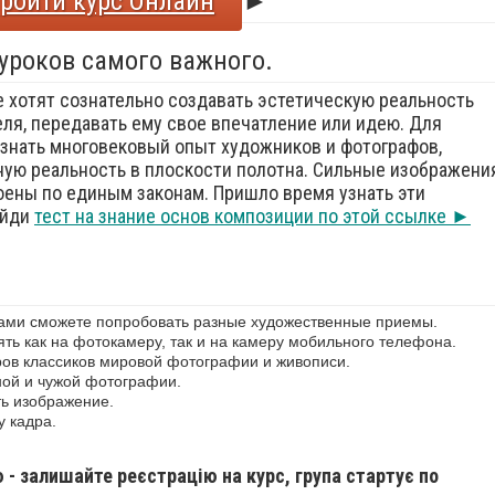
ройти курс Онлайн
►
 уроков самого важного.
е хотят сознательно создавать эстетическую реальность
еля, передавать ему свое впечатление или идею. Для
знать многовековый опыт художников и фотографов,
ую реальность в плоскости полотна. Сильные изображения
оены по единым законам. Пришло время узнать эти
ойди
тест на знание основ композиции по этой ссылке ►
сами сможете попробовать разные художественные приемы.
ь как на фотокамеру, так и на камеру мобильного телефона.
ов классиков мировой фотографии и живописи.
ной и чужой фотографии.
ь изображение.
у кадра.
ю - залишайте реєстрацію на курс, група стартує по