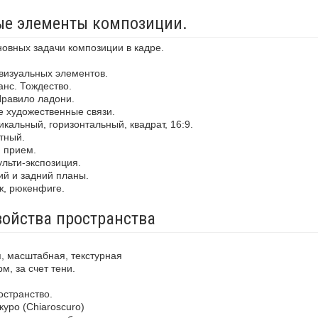
ные элементы композиции.
новных задачи композиции в кадре.
визуальных элементов.
анс. Тождество.
Правило ладони.
е художественные связи.
кальный, горизонтальный, квадрат, 16:9.
тный.
й прием.
льти-экспозиция.
ий и задний планы.
ж, рюкенфиге.
войства пространства
, масштабная, текстурная
м, за счет тени.
остранство.
уро (Chiaroscuro)