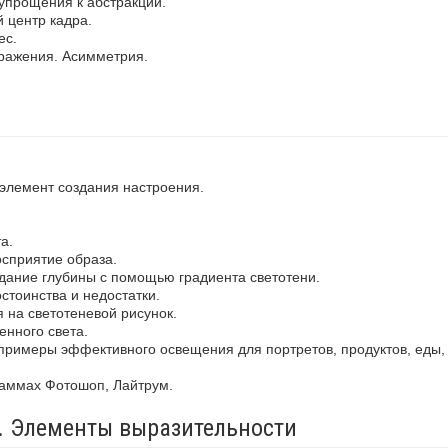
упрощения к абстракции.
 центр кадра.
ес.
ражения. Асимметрия.
 элемент создания настроения.
а.
осприятие образа.
здание глубины с помощью градиента светотени.
стоинства и недостатки.
 на светотеневой рисунок.
енного света.
примеры эффективного освещения для портретов, продуктов, еды,
раммах Фотошоп, Лайтрум.
а. Элементы выразительности