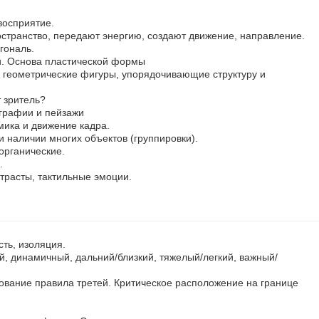
восприятие.
остранство, передают энергию, создают движение, направление.
гональ.
и. Основа пластической формы
геометрические фигуры, упорядочивающие структуру и
 зритель?
графии и пейзажи
ика и движение кадра.
и наличии многих объектов (группировки).
органические.
.
нтрасты, тактильные эмоции.
сть, изоляция.
, динамичный, дальний/близкий, тяжелый/легкий, важный/
ование правила третей. Критическое расположение на границе