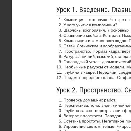
Урок 1. Введение. Глав
Комозиция – это наука. Четыре ос
У кого учиться композиции?
Шаблоны восприятия. 7 основных 
Сравнение свойств. Контраст. Нью
Композиция и компоновка кадра. 
Связь. Логические и воображаемы
Пространство. Формат кадра: верти
Ракурсы: низкий, высокий, стандар
Голландский угол – драматически
Необычные ракурсы от модели. Му
Глубина в кадре. Передний, средн
Предмет переднего плана. Стафа
Урок 2. Пространство. С
Проверка домашних работ.
Перспектива: тональная, линейная
Глубина за счет перекрывания фор
Возврат к плоскости. Порядок.
Эстетика простоты. Негативное пр
Упрощение светом, тенью. Чиароск