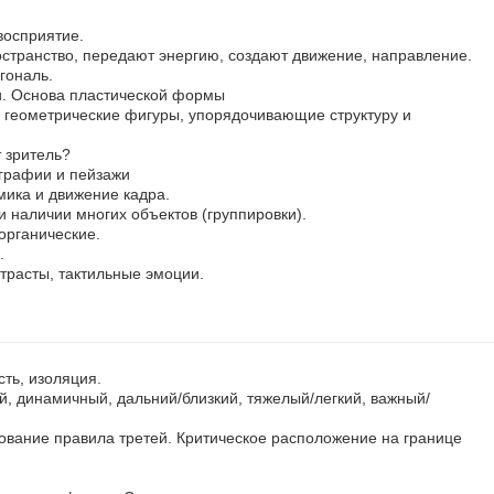
восприятие.
остранство, передают энергию, создают движение, направление.
гональ.
и. Основа пластической формы
геометрические фигуры, упорядочивающие структуру и
 зритель?
графии и пейзажи
ика и движение кадра.
и наличии многих объектов (группировки).
органические.
.
нтрасты, тактильные эмоции.
сть, изоляция.
, динамичный, дальний/близкий, тяжелый/легкий, важный/
ование правила третей. Критическое расположение на границе