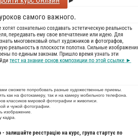
ройти курс Онлайн
►
 уроков самого важного.
е хотят сознательно создавать эстетическую реальность
еля, передавать ему свое впечатление или идею. Для
знать многовековый опыт художников и фотографов,
ую реальность в плоскости полотна. Сильные изображения
оены по единым законам. Пришло время узнать эти
ойди
тест на знание основ композиции по этой ссылке ►
сами сможете попробовать разные художественные приемы.
ь как на фотокамеру, так и на камеру мобильного телефона.
ов классиков мировой фотографии и живописи.
ной и чужой фотографии.
ь изображение.
у кадра.
ю - залишайте реєстрацію на курс, група стартує по