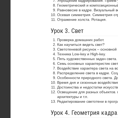
Упрощение кадрирования. Прием 
Геометрический и композиционный
Равновесие в кадре. Визуальный в
Осевая симметрия. Симметрия от
Отражение холста. Ротация.
Урок 3. Свет
Проверка домашних работ.
Как научиться видеть свет?
Светотеневой рисунок – основной
Техника Low-key и High-key.
Пять художественных задач света.
Семь основных характеристик свет
Воздействие характера света на в
Распределение света в кадре. Со
Особенности природного света. До
Время дня и сезонные воздействия
Достоинства и недостатки искусств
Освещение для разных объектов. 
архитектуры и т.п.
Редактирование светотени в прог
Урок 4. Геометрия кадр