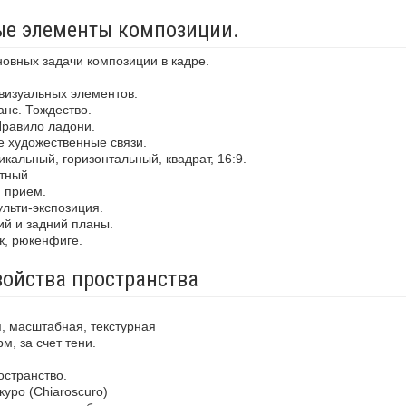
ные элементы композиции.
новных задачи композиции в кадре.
визуальных элементов.
анс. Тождество.
Правило ладони.
е художественные связи.
кальный, горизонтальный, квадрат, 16:9.
тный.
й прием.
льти-экспозиция.
ий и задний планы.
ж, рюкенфиге.
войства пространства
, масштабная, текстурная
м, за счет тени.
остранство.
уро (Chiaroscuro)