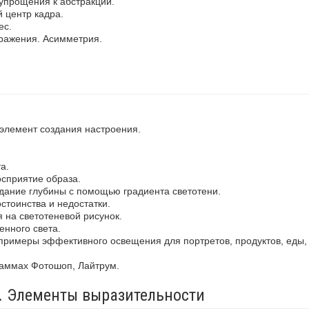
упрощения к абстракции.
 центр кадра.
ес.
ражения. Асимметрия.
 элемент создания настроения.
а.
осприятие образа.
здание глубины с помощью градиента светотени.
стоинства и недостатки.
 на светотеневой рисунок.
енного света.
примеры эффективного освещения для портретов, продуктов, еды,
раммах Фотошоп, Лайтрум.
а. Элементы выразительности