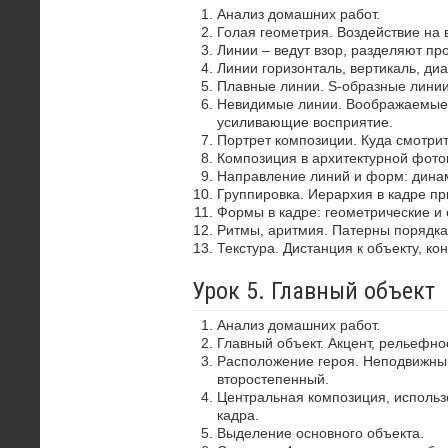
Анализ домашних работ.
Голая геометрия. Воздействие на 
Линии – ведут взор, разделяют пр
Линии горизонталь, вертикаль, диа
Плавные линии. S-образные лини
Невидимые линии. Воображаемые 
усиливающие восприятие.
Портрет композиции. Куда смотрит
Композиция в архитектурной фото
Направление линий и форм: динам
Группировка. Иерархия в кадре пр
Формы в кадре: геометрические и 
Ритмы, аритмия. Патерны порядка
Текстура. Дистанция к объекту, ко
Урок 5. Главный объект
Анализ домашних работ.
Главный объект. Акцент, рельефно
Расположение героя. Неподвижный
второстепенный.
Центральная композиция, использ
кадра.
Выделение основного объекта.