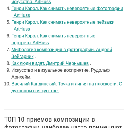
искусства. ArtHuss
Генри Кэрол. Как снимать невероятные фотографии
| ArtHuss
Генри Кэрол. Как снимать невероятные пейзажи
| ArtHuss
Генри Кэрол. Как снимать невероятные
портреты ArtHuss
Мифология композиция в фотографии. Андрей
Зейгарник
.
Как люди видят. Дмитрий Чернышев
.
Искусство и визуальное восприятие. Рудольф
Арнхейм.
Василий Кандинский. Точка и линия на плоскости. О
духовном в искусстве.
ТОП 10 приемов композиции в
фотографии наиболее часто применяют