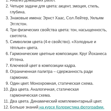
Анализ домашних работ.
Четыре задачи для цвета: акцент, эмоция, стиль,
глубина.
Знаковые имена: Эрнст Хаас, Сол Лейтер, Уильям
Эгглстон.
Три физических свойства цвета: тон, насыщенность,
светлота.
Символизм цвета (4-е свойство). «Холодные и
тёплые» цвета.
Гармонические цветные композиции. Круг Йоханеса
Иттена.
Ключевой цвет в композиции кадра.
Ограниченная палитра – сдержанность ради
гармонии.
Один цвет. Монохромная, статическая схема.
Два цвета. Аналогичная, статическая
гармоническая схема.
Два цвета. Динамический комплементарный цвет.
Больше знаний
на курсе Колористика фотографии.