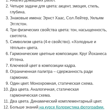
Анализ домашних работ.
Четыре задачи для цвета: акцент, эмоция, стиль,
глубина.
Знаковые имена: Эрнст Хаас, Сол Лейтер, Уильям
Эгглстон.
Три физических свойства цвета: тон, насыщенность,
светлота.
Символизм цвета (4-е свойство). «Холодные и
тёплые» цвета.
Гармонические цветные композиции. Круг Йоханеса
Иттена.
Ключевой цвет в композиции кадра.
Ограниченная палитра – сдержанность ради
гармонии.
Один цвет. Монохромная, статическая схема.
Два цвета. Аналогичная, статическая
гармоническая схема.
Два цвета. Динамический комплементарный цвет.
Больше знаний
на курсе Колористика фотографии.