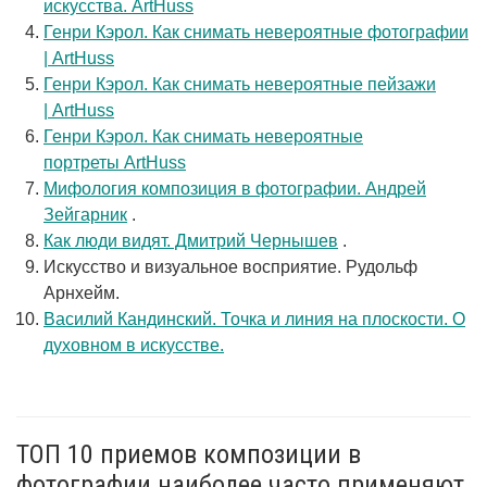
искусства. ArtHuss
Генри Кэрол. Как снимать невероятные фотографии
| ArtHuss
Генри Кэрол. Как снимать невероятные пейзажи
| ArtHuss
Генри Кэрол. Как снимать невероятные
портреты ArtHuss
Мифология композиция в фотографии. Андрей
Зейгарник
.
Как люди видят. Дмитрий Чернышев
.
Искусство и визуальное восприятие. Рудольф
Арнхейм.
Василий Кандинский. Точка и линия на плоскости. О
духовном в искусстве.
ТОП 10 приемов композиции в
фотографии наиболее часто применяют