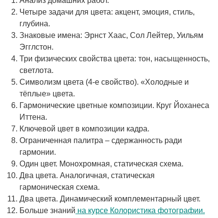
Анализ домашних работ.
Четыре задачи для цвета: акцент, эмоция, стиль,
глубина.
Знаковые имена: Эрнст Хаас, Сол Лейтер, Уильям
Эгглстон.
Три физических свойства цвета: тон, насыщенность,
светлота.
Символизм цвета (4-е свойство). «Холодные и
тёплые» цвета.
Гармонические цветные композиции. Круг Йоханеса
Иттена.
Ключевой цвет в композиции кадра.
Ограниченная палитра – сдержанность ради
гармонии.
Один цвет. Монохромная, статическая схема.
Два цвета. Аналогичная, статическая
гармоническая схема.
Два цвета. Динамический комплементарный цвет.
Больше знаний
на курсе Колористика фотографии.