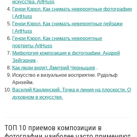
искусства. ArtHuss
Генри Кэрол. Как снимать невероятные фотографии
| ArtHuss
Генри Кэрол. Как снимать невероятные пейзажи
| ArtHuss
Генри Кэрол. Как снимать невероятные
портреты ArtHuss
Мифология композиция в фотографии. Андрей
Зейгарник
.
Как люди видят. Дмитрий Чернышев
.
Искусство и визуальное восприятие. Рудольф
Арнхейм.
Василий Кандинский. Точка и линия на плоскости. О
духовном в искусстве.
ТОП 10 приемов композиции в
фотографии наиболее часто применяют