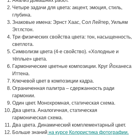
Анализ домашних работ.
Четыре задачи для цвета: акцент, эмоция, стиль,
глубина.
Знаковые имена: Эрнст Хаас, Сол Лейтер, Уильям
Эгглстон.
Три физических свойства цвета: тон, насыщенность,
светлота.
Символизм цвета (4-е свойство). «Холодные и
тёплые» цвета.
Гармонические цветные композиции. Круг Йоханеса
Иттена.
Ключевой цвет в композиции кадра.
Ограниченная палитра – сдержанность ради
гармонии.
Один цвет. Монохромная, статическая схема.
Два цвета. Аналогичная, статическая
гармоническая схема.
Два цвета. Динамический комплементарный цвет.
Больше знаний
на курсе Колористика фотографии.