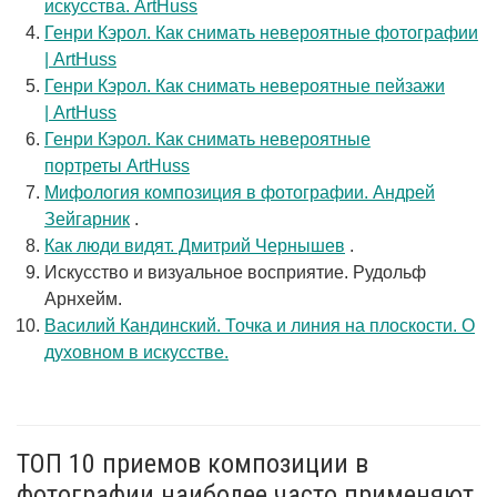
искусства. ArtHuss
Генри Кэрол. Как снимать невероятные фотографии
| ArtHuss
Генри Кэрол. Как снимать невероятные пейзажи
| ArtHuss
Генри Кэрол. Как снимать невероятные
портреты ArtHuss
Мифология композиция в фотографии. Андрей
Зейгарник
.
Как люди видят. Дмитрий Чернышев
.
Искусство и визуальное восприятие. Рудольф
Арнхейм.
Василий Кандинский. Точка и линия на плоскости. О
духовном в искусстве.
ТОП 10 приемов композиции в
фотографии наиболее часто применяют