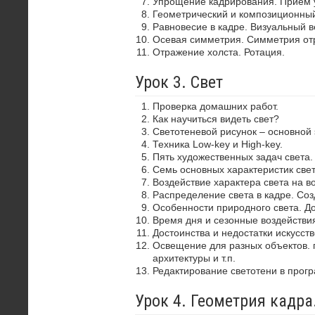
Упрощение кадрирования. Прием 
Геометрический и композиционный
Равновесие в кадре. Визуальный в
Осевая симметрия. Симметрия от
Отражение холста. Ротация.
Урок 3. Свет
Проверка домашних работ.
Как научиться видеть свет?
Светотеневой рисунок – основной
Техника Low-key и High-key.
Пять художественных задач света.
Семь основных характеристик свет
Воздействие характера света на в
Распределение света в кадре. Со
Особенности природного света. До
Время дня и сезонные воздействия
Достоинства и недостатки искусств
Освещение для разных объектов. 
архитектуры и т.п.
Редактирование светотени в прог
Урок 4. Геометрия кадр