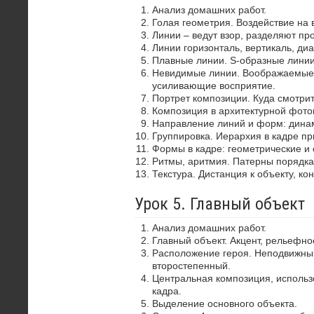
Анализ домашних работ.
Голая геометрия. Воздействие на 
Линии – ведут взор, разделяют пр
Линии горизонталь, вертикаль, диа
Плавные линии. S-образные лини
Невидимые линии. Воображаемые 
усиливающие восприятие.
Портрет композиции. Куда смотрит
Композиция в архитектурной фото
Направление линий и форм: динам
Группировка. Иерархия в кадре пр
Формы в кадре: геометрические и 
Ритмы, аритмия. Патерны порядка
Текстура. Дистанция к объекту, ко
Урок 5. Главный объект
Анализ домашних работ.
Главный объект. Акцент, рельефно
Расположение героя. Неподвижный
второстепенный.
Центральная композиция, использ
кадра.
Выделение основного объекта.