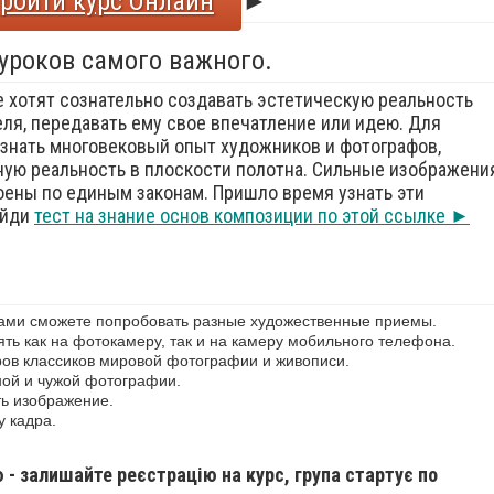
ройти курс Онлайн
►
 уроков самого важного.
е хотят сознательно создавать эстетическую реальность
еля, передавать ему свое впечатление или идею. Для
знать многовековый опыт художников и фотографов,
ую реальность в плоскости полотна. Сильные изображения
оены по единым законам. Пришло время узнать эти
ойди
тест на знание основ композиции по этой ссылке ►
сами сможете попробовать разные художественные приемы.
ь как на фотокамеру, так и на камеру мобильного телефона.
ов классиков мировой фотографии и живописи.
ной и чужой фотографии.
ь изображение.
у кадра.
ю - залишайте реєстрацію на курс, група стартує по