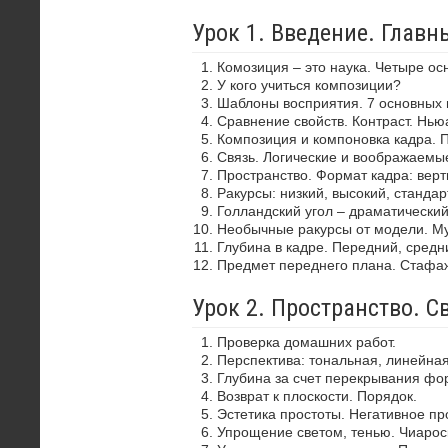
Урок 1. Введение. Глав
Комозиция – это наука. Четыре ос
У кого учиться композиции?
Шаблоны восприятия. 7 основных 
Сравнение свойств. Контраст. Нью
Композиция и компоновка кадра. 
Связь. Логические и воображаемы
Пространство. Формат кадра: верти
Ракурсы: низкий, высокий, стандар
Голландский угол – драматически
Необычные ракурсы от модели. Му
Глубина в кадре. Передний, средн
Предмет переднего плана. Стафа
Урок 2. Пространство. С
Проверка домашних работ.
Перспектива: тональная, линейная
Глубина за счет перекрывания фор
Возврат к плоскости. Порядок.
Эстетика простоты. Негативное пр
Упрощение светом, тенью. Чиароск