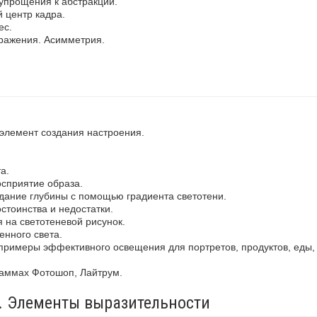
упрощения к абстракции.
 центр кадра.
ес.
ражения. Асимметрия.
 элемент создания настроения.
а.
осприятие образа.
здание глубины с помощью градиента светотени.
стоинства и недостатки.
 на светотеневой рисунок.
енного света.
примеры эффективного освещения для портретов, продуктов, еды,
раммах Фотошоп, Лайтрум.
а. Элементы выразительности