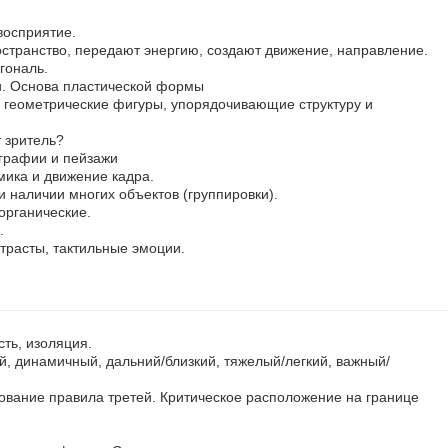
восприятие.
остранство, передают энергию, создают движение, направление.
гональ.
и. Основа пластической формы
геометрические фигуры, упорядочивающие структуру и
 зритель?
графии и пейзажи
ика и движение кадра.
и наличии многих объектов (группировки).
органические.
.
нтрасты, тактильные эмоции.
сть, изоляция.
, динамичный, дальний/близкий, тяжелый/легкий, важный/
ование правила третей. Критическое расположение на границе