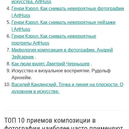
искусства. ArtHuss
Генри Кэрол. Как снимать невероятные фотографии
| ArtHuss
Генри Кэрол. Как снимать невероятные пейзажи
| ArtHuss
Генри Кэрол. Как снимать невероятные
портреты ArtHuss
Мифология композиция в фотографии. Андрей
Зейгарник
.
Как люди видят. Дмитрий Чернышев
.
Искусство и визуальное восприятие. Рудольф
Арнхейм.
Василий Кандинский. Точка и линия на плоскости. О
духовном в искусстве.
ТОП 10 приемов композиции в
фотографии наиболее часто применяют