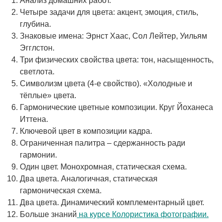
Анализ домашних работ.
Четыре задачи для цвета: акцент, эмоция, стиль,
глубина.
Знаковые имена: Эрнст Хаас, Сол Лейтер, Уильям
Эгглстон.
Три физических свойства цвета: тон, насыщенность,
светлота.
Символизм цвета (4-е свойство). «Холодные и
тёплые» цвета.
Гармонические цветные композиции. Круг Йоханеса
Иттена.
Ключевой цвет в композиции кадра.
Ограниченная палитра – сдержанность ради
гармонии.
Один цвет. Монохромная, статическая схема.
Два цвета. Аналогичная, статическая
гармоническая схема.
Два цвета. Динамический комплементарный цвет.
Больше знаний
на курсе Колористика фотографии.