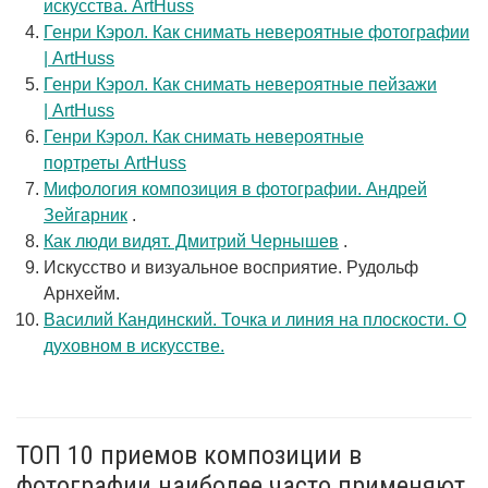
искусства. ArtHuss
Генри Кэрол. Как снимать невероятные фотографии
| ArtHuss
Генри Кэрол. Как снимать невероятные пейзажи
| ArtHuss
Генри Кэрол. Как снимать невероятные
портреты ArtHuss
Мифология композиция в фотографии. Андрей
Зейгарник
.
Как люди видят. Дмитрий Чернышев
.
Искусство и визуальное восприятие. Рудольф
Арнхейм.
Василий Кандинский. Точка и линия на плоскости. О
духовном в искусстве.
ТОП 10 приемов композиции в
фотографии наиболее часто применяют