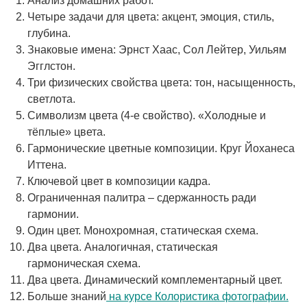
Анализ домашних работ.
Четыре задачи для цвета: акцент, эмоция, стиль,
глубина.
Знаковые имена: Эрнст Хаас, Сол Лейтер, Уильям
Эгглстон.
Три физических свойства цвета: тон, насыщенность,
светлота.
Символизм цвета (4-е свойство). «Холодные и
тёплые» цвета.
Гармонические цветные композиции. Круг Йоханеса
Иттена.
Ключевой цвет в композиции кадра.
Ограниченная палитра – сдержанность ради
гармонии.
Один цвет. Монохромная, статическая схема.
Два цвета. Аналогичная, статическая
гармоническая схема.
Два цвета. Динамический комплементарный цвет.
Больше знаний
на курсе Колористика фотографии.