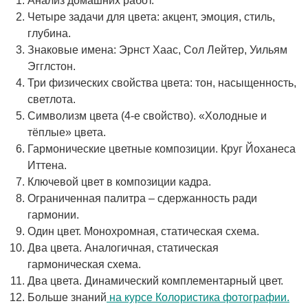
Анализ домашних работ.
Четыре задачи для цвета: акцент, эмоция, стиль,
глубина.
Знаковые имена: Эрнст Хаас, Сол Лейтер, Уильям
Эгглстон.
Три физических свойства цвета: тон, насыщенность,
светлота.
Символизм цвета (4-е свойство). «Холодные и
тёплые» цвета.
Гармонические цветные композиции. Круг Йоханеса
Иттена.
Ключевой цвет в композиции кадра.
Ограниченная палитра – сдержанность ради
гармонии.
Один цвет. Монохромная, статическая схема.
Два цвета. Аналогичная, статическая
гармоническая схема.
Два цвета. Динамический комплементарный цвет.
Больше знаний
на курсе Колористика фотографии.