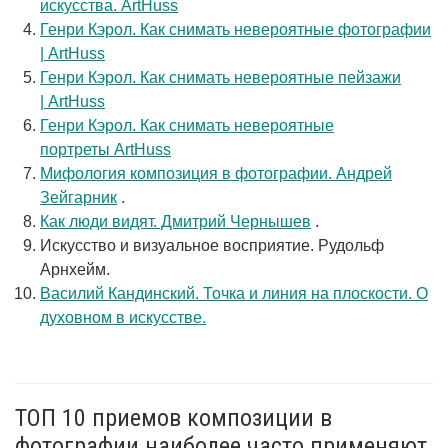
искусства. ArtHuss
Генри Кэрол. Как снимать невероятные фотографии
| ArtHuss
Генри Кэрол. Как снимать невероятные пейзажи
| ArtHuss
Генри Кэрол. Как снимать невероятные
портреты ArtHuss
Мифология композиция в фотографии. Андрей
Зейгарник
.
Как люди видят. Дмитрий Чернышев
.
Искусство и визуальное восприятие. Рудольф
Арнхейм.
Василий Кандинский. Точка и линия на плоскости. О
духовном в искусстве.
ТОП 10 приемов композиции в
фотографии наиболее часто применяют