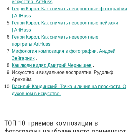
искусства. ArtHuss
Генри Кэрол. Как снимать невероятные фотографии
| ArtHuss
Генри Кэрол. Как снимать невероятные пейзажи
| ArtHuss
Генри Кэрол. Как снимать невероятные
портреты ArtHuss
Мифология композиция в фотографии. Андрей
Зейгарник
.
Как люди видят. Дмитрий Чернышев
.
Искусство и визуальное восприятие. Рудольф
Арнхейм.
Василий Кандинский. Точка и линия на плоскости. О
духовном в искусстве.
ТОП 10 приемов композиции в
фотографии наиболее часто применяют