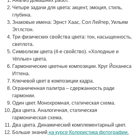
Анализ домашних работ.
Четыре задачи для цвета: акцент, эмоция, стиль,
глубина.
Знаковые имена: Эрнст Хаас, Сол Лейтер, Уильям
Эгглстон.
Три физических свойства цвета: тон, насыщенность,
светлота.
Символизм цвета (4-е свойство). «Холодные и
тёплые» цвета.
Гармонические цветные композиции. Круг Йоханеса
Иттена.
Ключевой цвет в композиции кадра.
Ограниченная палитра – сдержанность ради
гармонии.
Один цвет. Монохромная, статическая схема.
Два цвета. Аналогичная, статическая
гармоническая схема.
Два цвета. Динамический комплементарный цвет.
Больше знаний
на курсе Колористика фотографии.