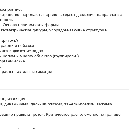
восприятие.
остранство, передают энергию, создают движение, направление.
гональ.
и. Основа пластической формы
геометрические фигуры, упорядочивающие структуру и
 зритель?
графии и пейзажи
ика и движение кадра.
и наличии многих объектов (группировки).
органические.
.
нтрасты, тактильные эмоции.
сть, изоляция.
, динамичный, дальний/близкий, тяжелый/легкий, важный/
ование правила третей. Критическое расположение на границе