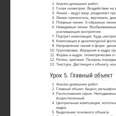
Анализ домашних работ.
Голая геометрия. Воздействие на 
Линии – ведут взор, разделяют пр
Линии горизонталь, вертикаль, диа
Плавные линии. S-образные лини
Невидимые линии. Воображаемые 
усиливающие восприятие.
Портрет композиции. Куда смотрит
Композиция в архитектурной фото
Направление линий и форм: динам
Группировка. Иерархия в кадре пр
Формы в кадре: геометрические и 
Ритмы, аритмия. Патерны порядка
Текстура. Дистанция к объекту, ко
Урок 5. Главный объект
Анализ домашних работ.
Главный объект. Акцент, рельефно
Расположение героя. Неподвижный
второстепенный.
Центральная композиция, использ
кадра.
Выделение основного объекта.