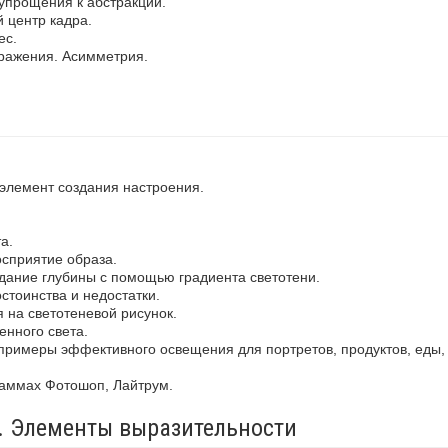
упрощения к абстракции.
 центр кадра.
ес.
ражения. Асимметрия.
 элемент создания настроения.
а.
осприятие образа.
здание глубины с помощью градиента светотени.
стоинства и недостатки.
 на светотеневой рисунок.
енного света.
примеры эффективного освещения для портретов, продуктов, еды,
раммах Фотошоп, Лайтрум.
а. Элементы выразительности