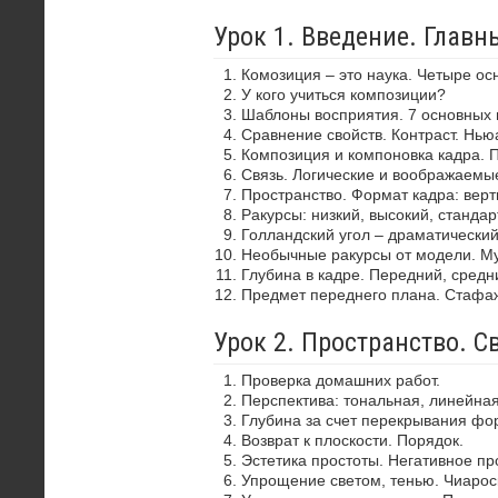
Урок 1. Введение. Глав
Комозиция – это наука. Четыре ос
У кого учиться композиции?
Шаблоны восприятия. 7 основных 
Сравнение свойств. Контраст. Нью
Композиция и компоновка кадра. 
Связь. Логические и воображаемы
Пространство. Формат кадра: верти
Ракурсы: низкий, высокий, стандар
Голландский угол – драматически
Необычные ракурсы от модели. Му
Глубина в кадре. Передний, средн
Предмет переднего плана. Стафа
Урок 2. Пространство. С
Проверка домашних работ.
Перспектива: тональная, линейная
Глубина за счет перекрывания фор
Возврат к плоскости. Порядок.
Эстетика простоты. Негативное пр
Упрощение светом, тенью. Чиароск