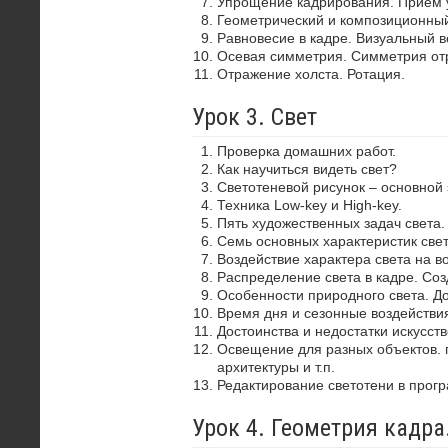
Упрощение кадрирования. Прием 
Геометрический и композиционный
Равновесие в кадре. Визуальный в
Осевая симметрия. Симметрия от
Отражение холста. Ротация.
Урок 3. Свет
Проверка домашних работ.
Как научиться видеть свет?
Светотеневой рисунок – основной
Техника Low-key и High-key.
Пять художественных задач света.
Семь основных характеристик свет
Воздействие характера света на в
Распределение света в кадре. Со
Особенности природного света. До
Время дня и сезонные воздействия
Достоинства и недостатки искусств
Освещение для разных объектов. 
архитектуры и т.п.
Редактирование светотени в прог
Урок 4. Геометрия кадр