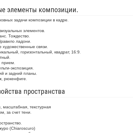
ные элементы композиции.
новных задачи композиции в кадре.
визуальных элементов.
анс. Тождество.
Правило ладони.
е художественные связи.
кальный, горизонтальный, квадрат, 16:9.
тный.
й прием.
льти-экспозиция.
ий и задний планы.
ж, рюкенфиге.
войства пространства
, масштабная, текстурная
м, за счет тени.
остранство.
уро (Chiaroscuro)