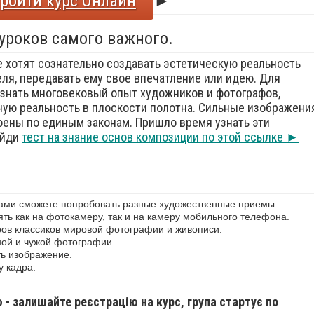
ройти курс Онлайн
►
 уроков самого важного.
е хотят сознательно создавать эстетическую реальность
еля, передавать ему свое впечатление или идею. Для
знать многовековый опыт художников и фотографов,
ую реальность в плоскости полотна. Сильные изображения
оены по единым законам. Пришло время узнать эти
ойди
тест на знание основ композиции по этой ссылке ►
сами сможете попробовать разные художественные приемы.
ь как на фотокамеру, так и на камеру мобильного телефона.
ов классиков мировой фотографии и живописи.
ной и чужой фотографии.
ь изображение.
у кадра.
ю - залишайте реєстрацію на курс, група стартує по