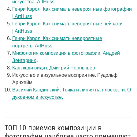
искусства. ArtHuss
Генри Кэрол. Как снимать невероятные фотографии
| ArtHuss
Генри Кэрол. Как снимать невероятные пейзажи
| ArtHuss
Генри Кэрол. Как снимать невероятные
портреты ArtHuss
Мифология композиция в фотографии. Андрей
Зейгарник
.
Как люди видят. Дмитрий Чернышев
.
Искусство и визуальное восприятие. Рудольф
Арнхейм.
Василий Кандинский. Точка и линия на плоскости. О
духовном в искусстве.
ТОП 10 приемов композиции в
фотографии наиболее часто применяют