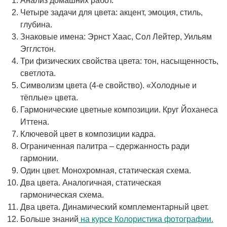
Анализ домашних работ.
Четыре задачи для цвета: акцент, эмоция, стиль,
глубина.
Знаковые имена: Эрнст Хаас, Сол Лейтер, Уильям
Эгглстон.
Три физических свойства цвета: тон, насыщенность,
светлота.
Символизм цвета (4-е свойство). «Холодные и
тёплые» цвета.
Гармонические цветные композиции. Круг Йоханеса
Иттена.
Ключевой цвет в композиции кадра.
Ограниченная палитра – сдержанность ради
гармонии.
Один цвет. Монохромная, статическая схема.
Два цвета. Аналогичная, статическая
гармоническая схема.
Два цвета. Динамический комплементарный цвет.
Больше знаний
на курсе Колористика фотографии.