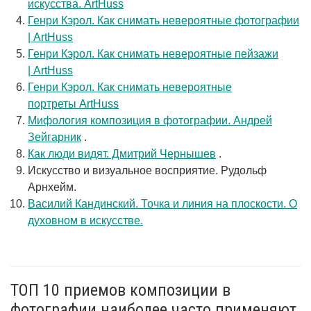
искусства. ArtHuss
Генри Кэрол. Как снимать невероятные фотографии
| ArtHuss
Генри Кэрол. Как снимать невероятные пейзажи
| ArtHuss
Генри Кэрол. Как снимать невероятные
портреты ArtHuss
Мифология композиция в фотографии. Андрей
Зейгарник
.
Как люди видят. Дмитрий Чернышев
.
Искусство и визуальное восприятие. Рудольф
Арнхейм.
Василий Кандинский. Точка и линия на плоскости. О
духовном в искусстве.
ТОП 10 приемов композиции в
фотографии наиболее часто применяют