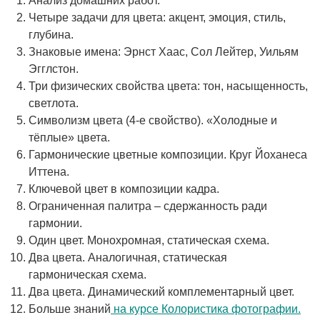
Анализ домашних работ.
Четыре задачи для цвета: акцент, эмоция, стиль,
глубина.
Знаковые имена: Эрнст Хаас, Сол Лейтер, Уильям
Эгглстон.
Три физических свойства цвета: тон, насыщенность,
светлота.
Символизм цвета (4-е свойство). «Холодные и
тёплые» цвета.
Гармонические цветные композиции. Круг Йоханеса
Иттена.
Ключевой цвет в композиции кадра.
Ограниченная палитра – сдержанность ради
гармонии.
Один цвет. Монохромная, статическая схема.
Два цвета. Аналогичная, статическая
гармоническая схема.
Два цвета. Динамический комплементарный цвет.
Больше знаний
на курсе Колористика фотографии.