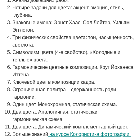
Анализ домашних работ.
Четыре задачи для цвета: акцент, эмоция, стиль,
глубина.
Знаковые имена: Эрнст Хаас, Сол Лейтер, Уильям
Эгглстон.
Три физических свойства цвета: тон, насыщенность,
светлота.
Символизм цвета (4-е свойство). «Холодные и
тёплые» цвета.
Гармонические цветные композиции. Круг Йоханеса
Иттена.
Ключевой цвет в композиции кадра.
Ограниченная палитра – сдержанность ради
гармонии.
Один цвет. Монохромная, статическая схема.
Два цвета. Аналогичная, статическая
гармоническая схема.
Два цвета. Динамический комплементарный цвет.
Больше знаний
на курсе Колористика фотографии.