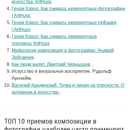
искусства. ArtHuss
Генри Кэрол. Как снимать невероятные фотографии
| ArtHuss
Генри Кэрол. Как снимать невероятные пейзажи
| ArtHuss
Генри Кэрол. Как снимать невероятные
портреты ArtHuss
Мифология композиция в фотографии. Андрей
Зейгарник
.
Как люди видят. Дмитрий Чернышев
.
Искусство и визуальное восприятие. Рудольф
Арнхейм.
Василий Кандинский. Точка и линия на плоскости. О
духовном в искусстве.
ТОП 10 приемов композиции в
фотографии наиболее часто применяют