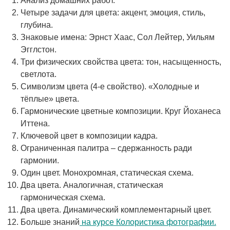
Анализ домашних работ.
Четыре задачи для цвета: акцент, эмоция, стиль,
глубина.
Знаковые имена: Эрнст Хаас, Сол Лейтер, Уильям
Эгглстон.
Три физических свойства цвета: тон, насыщенность,
светлота.
Символизм цвета (4-е свойство). «Холодные и
тёплые» цвета.
Гармонические цветные композиции. Круг Йоханеса
Иттена.
Ключевой цвет в композиции кадра.
Ограниченная палитра – сдержанность ради
гармонии.
Один цвет. Монохромная, статическая схема.
Два цвета. Аналогичная, статическая
гармоническая схема.
Два цвета. Динамический комплементарный цвет.
Больше знаний
на курсе Колористика фотографии.