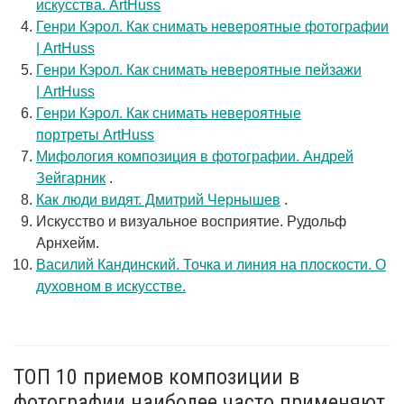
искусства. ArtHuss
Генри Кэрол. Как снимать невероятные фотографии
| ArtHuss
Генри Кэрол. Как снимать невероятные пейзажи
| ArtHuss
Генри Кэрол. Как снимать невероятные
портреты ArtHuss
Мифология композиция в фотографии. Андрей
Зейгарник
.
Как люди видят. Дмитрий Чернышев
.
Искусство и визуальное восприятие. Рудольф
Арнхейм.
Василий Кандинский. Точка и линия на плоскости. О
духовном в искусстве.
ТОП 10 приемов композиции в
фотографии наиболее часто применяют