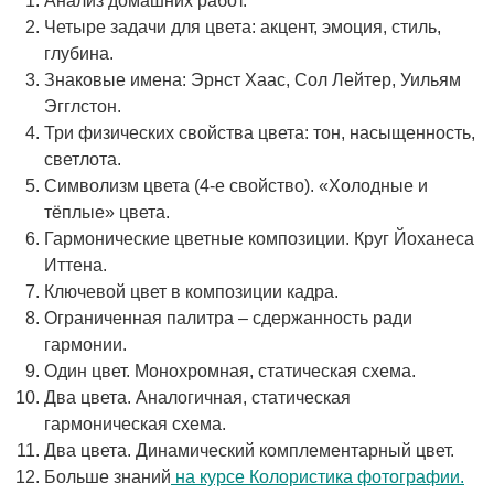
Анализ домашних работ.
Четыре задачи для цвета: акцент, эмоция, стиль,
глубина.
Знаковые имена: Эрнст Хаас, Сол Лейтер, Уильям
Эгглстон.
Три физических свойства цвета: тон, насыщенность,
светлота.
Символизм цвета (4-е свойство). «Холодные и
тёплые» цвета.
Гармонические цветные композиции. Круг Йоханеса
Иттена.
Ключевой цвет в композиции кадра.
Ограниченная палитра – сдержанность ради
гармонии.
Один цвет. Монохромная, статическая схема.
Два цвета. Аналогичная, статическая
гармоническая схема.
Два цвета. Динамический комплементарный цвет.
Больше знаний
на курсе Колористика фотографии.