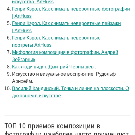
искусства. ArtHuss
Генри Кэрол. Как снимать невероятные фотографии
| ArtHuss
Генри Кэрол. Как снимать невероятные пейзажи
| ArtHuss
Генри Кэрол. Как снимать невероятные
портреты ArtHuss
Мифология композиция в фотографии. Андрей
Зейгарник
.
Как люди видят. Дмитрий Чернышев
.
Искусство и визуальное восприятие. Рудольф
Арнхейм.
Василий Кандинский. Точка и линия на плоскости. О
духовном в искусстве.
ТОП 10 приемов композиции в
фотографии наиболее часто применяют