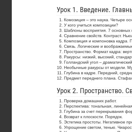
Урок 1. Введение. Глав
Комозиция – это наука. Четыре ос
У кого учиться композиции?
Шаблоны восприятия. 7 основных 
Сравнение свойств. Контраст. Нью
Композиция и компоновка кадра. 
Связь. Логические и воображаемы
Пространство. Формат кадра: верти
Ракурсы: низкий, высокий, стандар
Голландский угол – драматически
Необычные ракурсы от модели. Му
Глубина в кадре. Передний, средн
Предмет переднего плана. Стафа
Урок 2. Пространство. С
Проверка домашних работ.
Перспектива: тональная, линейная
Глубина за счет перекрывания фор
Возврат к плоскости. Порядок.
Эстетика простоты. Негативное пр
Упрощение светом, тенью. Чиароск