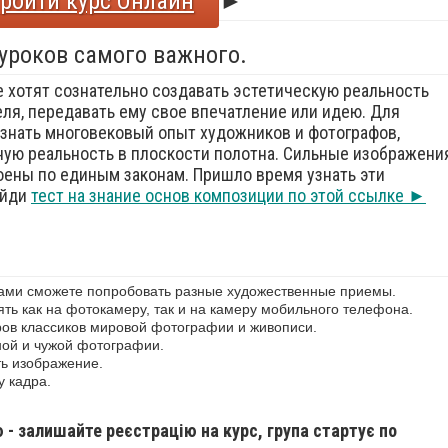
ройти курс Онлайн
►
 уроков самого важного.
е хотят сознательно создавать эстетическую реальность
еля, передавать ему свое впечатление или идею. Для
знать многовековый опыт художников и фотографов,
ую реальность в плоскости полотна. Сильные изображения
оены по единым законам. Пришло время узнать эти
ойди
тест на знание основ композиции по этой ссылке ►
сами сможете попробовать разные художественные приемы.
ь как на фотокамеру, так и на камеру мобильного телефона.
ов классиков мировой фотографии и живописи.
ной и чужой фотографии.
ь изображение.
у кадра.
ю - залишайте реєстрацію на курс, група стартує по