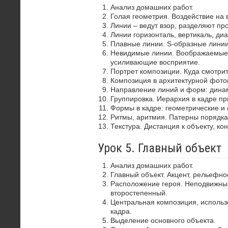
Анализ домашних работ.
Голая геометрия. Воздействие на 
Линии – ведут взор, разделяют пр
Линии горизонталь, вертикаль, диа
Плавные линии. S-образные лини
Невидимые линии. Воображаемые 
усиливающие восприятие.
Портрет композиции. Куда смотрит
Композиция в архитектурной фото
Направление линий и форм: динам
Группировка. Иерархия в кадре пр
Формы в кадре: геометрические и 
Ритмы, аритмия. Патерны порядка
Текстура. Дистанция к объекту, ко
Урок 5. Главный объект
Анализ домашних работ.
Главный объект. Акцент, рельефно
Расположение героя. Неподвижный
второстепенный.
Центральная композиция, использ
кадра.
Выделение основного объекта.