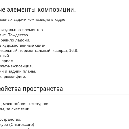
ные элементы композиции.
новных задачи композиции в кадре.
визуальных элементов.
анс. Тождество.
Правило ладони.
е художественные связи.
кальный, горизонтальный, квадрат, 16:9.
тный.
й прием.
льти-экспозиция.
ий и задний планы.
ж, рюкенфиге.
войства пространства
, масштабная, текстурная
м, за счет тени.
остранство.
уро (Chiaroscuro)