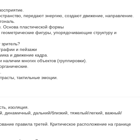
восприятие.
остранство, передают энергию, создают движение, направление.
гональ.
и. Основа пластической формы
геометрические фигуры, упорядочивающие структуру и
 зритель?
графии и пейзажи
ика и движение кадра.
и наличии многих объектов (группировки).
органические.
.
нтрасты, тактильные эмоции.
сть, изоляция.
, динамичный, дальний/близкий, тяжелый/легкий, важный/
ование правила третей. Критическое расположение на границе