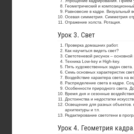
Упрощение кадрирования. Прием 
Геометрический и композиционный
Равновесие в кадре. Визуальный в
Осевая симметрия. Симметрия от
Отражение холста. Ротация.
Урок 3. Свет
Проверка домашних работ.
Как научиться видеть свет?
Светотеневой рисунок – основной
Техника Low-key и High-key.
Пять художественных задач света.
Семь основных характеристик свет
Воздействие характера света на в
Распределение света в кадре. Со
Особенности природного света. До
Время дня и сезонные воздействия
Достоинства и недостатки искусств
Освещение для разных объектов. 
архитектуры и т.п.
Редактирование светотени в прог
Урок 4. Геометрия кадр