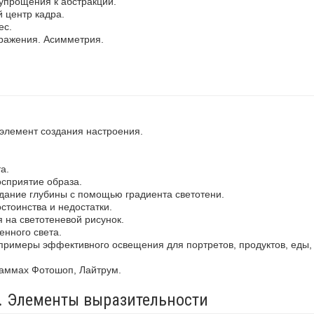
упрощения к абстракции.
 центр кадра.
ес.
ражения. Асимметрия.
 элемент создания настроения.
а.
осприятие образа.
здание глубины с помощью градиента светотени.
стоинства и недостатки.
 на светотеневой рисунок.
енного света.
примеры эффективного освещения для портретов, продуктов, еды,
раммах Фотошоп, Лайтрум.
а. Элементы выразительности