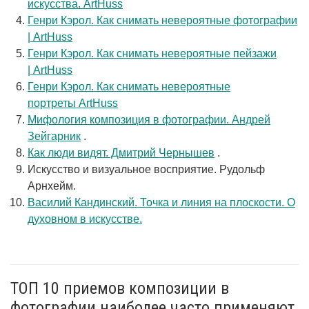
искусства. ArtHuss
Генри Кэрол. Как снимать невероятные фотографии
| ArtHuss
Генри Кэрол. Как снимать невероятные пейзажи
| ArtHuss
Генри Кэрол. Как снимать невероятные
портреты ArtHuss
Мифология композиция в фотографии. Андрей
Зейгарник
.
Как люди видят. Дмитрий Чернышев
.
Искусство и визуальное восприятие. Рудольф
Арнхейм.
Василий Кандинский. Точка и линия на плоскости. О
духовном в искусстве.
ТОП 10 приемов композиции в
фотографии наиболее часто применяют