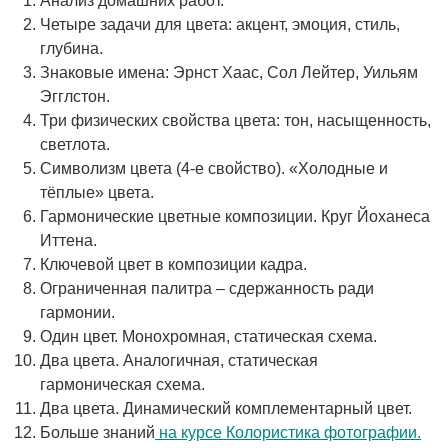
Анализ домашних работ.
Четыре задачи для цвета: акцент, эмоция, стиль,
глубина.
Знаковые имена: Эрнст Хаас, Сол Лейтер, Уильям
Эгглстон.
Три физических свойства цвета: тон, насыщенность,
светлота.
Символизм цвета (4-е свойство). «Холодные и
тёплые» цвета.
Гармонические цветные композиции. Круг Йоханеса
Иттена.
Ключевой цвет в композиции кадра.
Ограниченная палитра – сдержанность ради
гармонии.
Один цвет. Монохромная, статическая схема.
Два цвета. Аналогичная, статическая
гармоническая схема.
Два цвета. Динамический комплементарный цвет.
Больше знаний
на курсе Колористика фотографии.