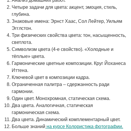
Анализ домашних работ.
Четыре задачи для цвета: акцент, эмоция, стиль,
глубина.
Знаковые имена: Эрнст Хаас, Сол Лейтер, Уильям
Эгглстон.
Три физических свойства цвета: тон, насыщенность,
светлота.
Символизм цвета (4-е свойство). «Холодные и
тёплые» цвета.
Гармонические цветные композиции. Круг Йоханеса
Иттена.
Ключевой цвет в композиции кадра.
Ограниченная палитра – сдержанность ради
гармонии.
Один цвет. Монохромная, статическая схема.
Два цвета. Аналогичная, статическая
гармоническая схема.
Два цвета. Динамический комплементарный цвет.
Больше знаний
на курсе Колористика фотографии.