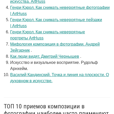
искусства. ArtHuss
Генри Кэрол. Как снимать невероятные фотографии
| ArtHuss
Генри Кэрол. Как снимать невероятные пейзажи
| ArtHuss
Генри Кэрол. Как снимать невероятные
портреты ArtHuss
Мифология композиция в фотографии. Андрей
Зейгарник
.
Как люди видят. Дмитрий Чернышев
.
Искусство и визуальное восприятие. Рудольф
Арнхейм.
Василий Кандинский. Точка и линия на плоскости. О
духовном в искусстве.
ТОП 10 приемов композиции в
фотографии наиболее часто применяют