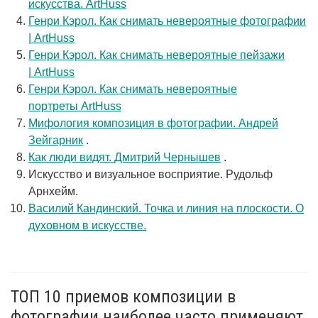
искусства. ArtHuss
Генри Кэрол. Как снимать невероятные фотографии
| ArtHuss
Генри Кэрол. Как снимать невероятные пейзажи
| ArtHuss
Генри Кэрол. Как снимать невероятные
портреты ArtHuss
Мифология композиция в фотографии. Андрей
Зейгарник
.
Как люди видят. Дмитрий Чернышев
.
Искусство и визуальное восприятие. Рудольф
Арнхейм.
Василий Кандинский. Точка и линия на плоскости. О
духовном в искусстве.
ТОП 10 приемов композиции в
фотографии наиболее часто применяют