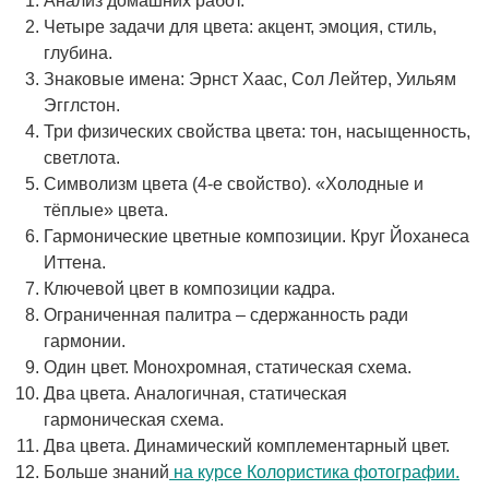
Анализ домашних работ.
Четыре задачи для цвета: акцент, эмоция, стиль,
глубина.
Знаковые имена: Эрнст Хаас, Сол Лейтер, Уильям
Эгглстон.
Три физических свойства цвета: тон, насыщенность,
светлота.
Символизм цвета (4-е свойство). «Холодные и
тёплые» цвета.
Гармонические цветные композиции. Круг Йоханеса
Иттена.
Ключевой цвет в композиции кадра.
Ограниченная палитра – сдержанность ради
гармонии.
Один цвет. Монохромная, статическая схема.
Два цвета. Аналогичная, статическая
гармоническая схема.
Два цвета. Динамический комплементарный цвет.
Больше знаний
на курсе Колористика фотографии.