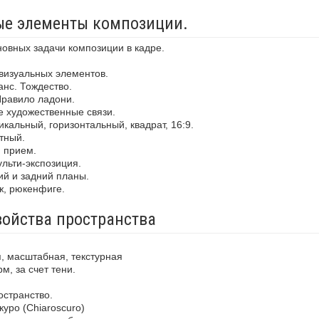
ные элементы композиции.
новных задачи композиции в кадре.
визуальных элементов.
анс. Тождество.
Правило ладони.
е художественные связи.
кальный, горизонтальный, квадрат, 16:9.
тный.
й прием.
льти-экспозиция.
ий и задний планы.
ж, рюкенфиге.
войства пространства
, масштабная, текстурная
м, за счет тени.
остранство.
уро (Chiaroscuro)