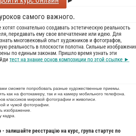
ройти курс Онлайн
►
 уроков самого важного.
е хотят сознательно создавать эстетическую реальность
еля, передавать ему свое впечатление или идею. Для
знать многовековый опыт художников и фотографов,
ую реальность в плоскости полотна. Сильные изображения
оены по единым законам. Пришло время узнать эти
ойди
тест на знание основ композиции по этой ссылке ►
сами сможете попробовать разные художественные приемы.
ь как на фотокамеру, так и на камеру мобильного телефона.
ов классиков мировой фотографии и живописи.
ной и чужой фотографии.
ь изображение.
у кадра.
ю - залишайте реєстрацію на курс, група стартує по