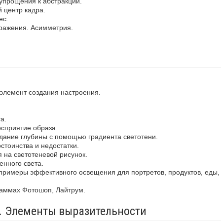
упрощения к абстракции.
 центр кадра.
ес.
ражения. Асимметрия.
 элемент создания настроения.
а.
осприятие образа.
здание глубины с помощью градиента светотени.
стоинства и недостатки.
 на светотеневой рисунок.
енного света.
примеры эффективного освещения для портретов, продуктов, еды,
раммах Фотошоп, Лайтрум.
а. Элементы выразительности