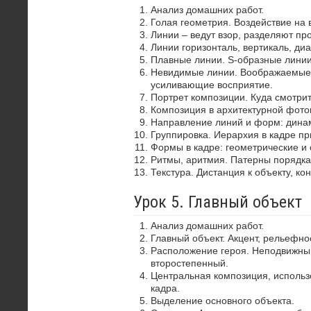
Анализ домашних работ.
Голая геометрия. Воздействие на 
Линии – ведут взор, разделяют пр
Линии горизонталь, вертикаль, диа
Плавные линии. S-образные лини
Невидимые линии. Воображаемые 
усиливающие восприятие.
Портрет композиции. Куда смотрит
Композиция в архитектурной фото
Направление линий и форм: динам
Группировка. Иерархия в кадре пр
Формы в кадре: геометрические и 
Ритмы, аритмия. Патерны порядка
Текстура. Дистанция к объекту, ко
Урок 5. Главный объект
Анализ домашних работ.
Главный объект. Акцент, рельефно
Расположение героя. Неподвижный
второстепенный.
Центральная композиция, использ
кадра.
Выделение основного объекта.