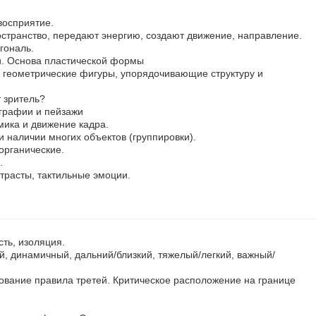
восприятие.
остранство, передают энергию, создают движение, направление.
гональ.
и. Основа пластической формы
геометрические фигуры, упорядочивающие структуру и
 зритель?
графии и пейзажи
ика и движение кадра.
и наличии многих объектов (группировки).
органические.
.
нтрасты, тактильные эмоции.
сть, изоляция.
, динамичный, дальний/близкий, тяжелый/легкий, важный/
ование правила третей. Критическое расположение на границе