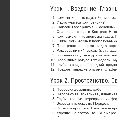
Урок 1. Введение. Глав
Комозиция – это наука. Четыре ос
У кого учиться композиции?
Шаблоны восприятия. 7 основных 
Сравнение свойств. Контраст. Нью
Композиция и компоновка кадра. 
Связь. Логические и воображаемы
Пространство. Формат кадра: верти
Ракурсы: низкий, высокий, стандар
Голландский угол – драматически
Необычные ракурсы от модели. Му
Глубина в кадре. Передний, средн
Предмет переднего плана. Стафа
Урок 2. Пространство. С
Проверка домашних работ.
Перспектива: тональная, линейная
Глубина за счет перекрывания фор
Возврат к плоскости. Порядок.
Эстетика простоты. Негативное пр
Упрощение светом, тенью. Чиароск