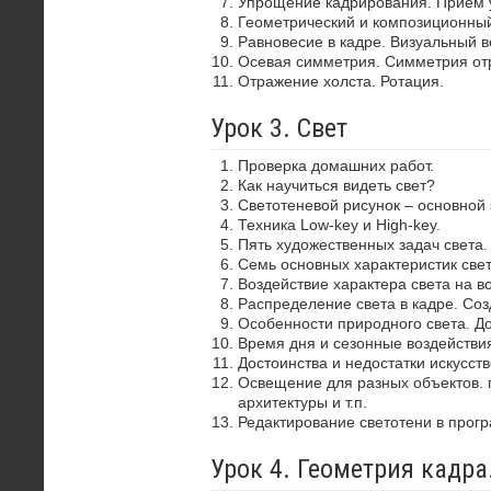
Упрощение кадрирования. Прием 
Геометрический и композиционный
Равновесие в кадре. Визуальный в
Осевая симметрия. Симметрия от
Отражение холста. Ротация.
Урок 3. Свет
Проверка домашних работ.
Как научиться видеть свет?
Светотеневой рисунок – основной
Техника Low-key и High-key.
Пять художественных задач света.
Семь основных характеристик свет
Воздействие характера света на в
Распределение света в кадре. Со
Особенности природного света. До
Время дня и сезонные воздействия
Достоинства и недостатки искусств
Освещение для разных объектов. 
архитектуры и т.п.
Редактирование светотени в прог
Урок 4. Геометрия кадр