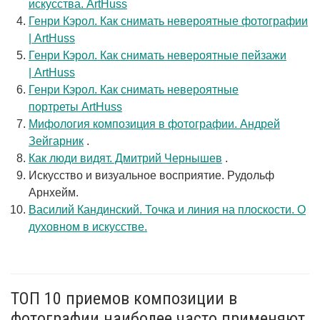
искусства. ArtHuss
Генри Кэрол. Как снимать невероятные фотографии
| ArtHuss
Генри Кэрол. Как снимать невероятные пейзажи
| ArtHuss
Генри Кэрол. Как снимать невероятные
портреты ArtHuss
Мифология композиция в фотографии. Андрей
Зейгарник
.
Как люди видят. Дмитрий Чернышев
.
Искусство и визуальное восприятие. Рудольф
Арнхейм.
Василий Кандинский. Точка и линия на плоскости. О
духовном в искусстве.
ТОП 10 приемов композиции в
фотографии наиболее часто применяют