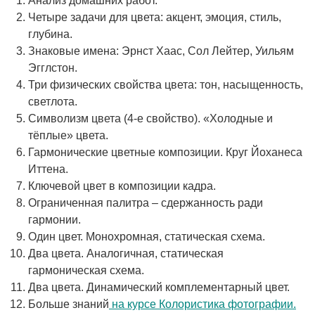
Анализ домашних работ.
Четыре задачи для цвета: акцент, эмоция, стиль,
глубина.
Знаковые имена: Эрнст Хаас, Сол Лейтер, Уильям
Эгглстон.
Три физических свойства цвета: тон, насыщенность,
светлота.
Символизм цвета (4-е свойство). «Холодные и
тёплые» цвета.
Гармонические цветные композиции. Круг Йоханеса
Иттена.
Ключевой цвет в композиции кадра.
Ограниченная палитра – сдержанность ради
гармонии.
Один цвет. Монохромная, статическая схема.
Два цвета. Аналогичная, статическая
гармоническая схема.
Два цвета. Динамический комплементарный цвет.
Больше знаний
на курсе Колористика фотографии.