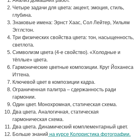
Анализ домашних работ.
Четыре задачи для цвета: акцент, эмоция, стиль,
глубина.
Знаковые имена: Эрнст Хаас, Сол Лейтер, Уильям
Эгглстон.
Три физических свойства цвета: тон, насыщенность,
светлота.
Символизм цвета (4-е свойство). «Холодные и
тёплые» цвета.
Гармонические цветные композиции. Круг Йоханеса
Иттена.
Ключевой цвет в композиции кадра.
Ограниченная палитра – сдержанность ради
гармонии.
Один цвет. Монохромная, статическая схема.
Два цвета. Аналогичная, статическая
гармоническая схема.
Два цвета. Динамический комплементарный цвет.
Больше знаний
на курсе Колористика фотографии.