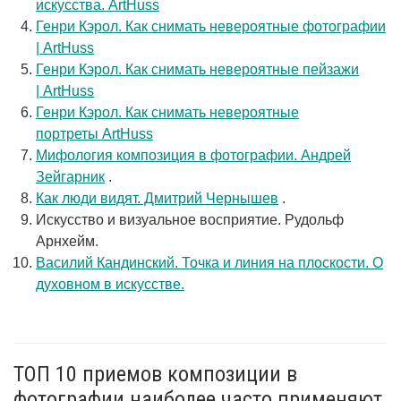
искусства. ArtHuss
Генри Кэрол. Как снимать невероятные фотографии
| ArtHuss
Генри Кэрол. Как снимать невероятные пейзажи
| ArtHuss
Генри Кэрол. Как снимать невероятные
портреты ArtHuss
Мифология композиция в фотографии. Андрей
Зейгарник
.
Как люди видят. Дмитрий Чернышев
.
Искусство и визуальное восприятие. Рудольф
Арнхейм.
Василий Кандинский. Точка и линия на плоскости. О
духовном в искусстве.
ТОП 10 приемов композиции в
фотографии наиболее часто применяют