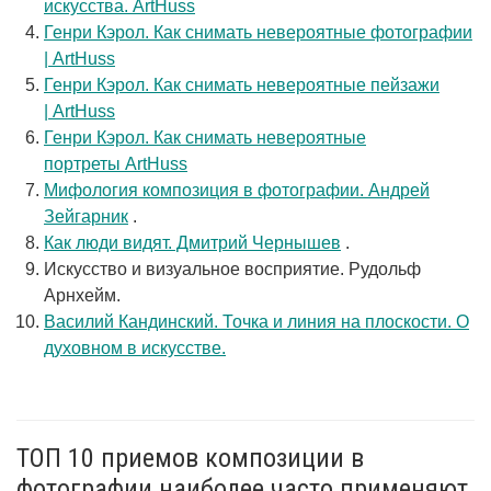
искусства. ArtHuss
Генри Кэрол. Как снимать невероятные фотографии
| ArtHuss
Генри Кэрол. Как снимать невероятные пейзажи
| ArtHuss
Генри Кэрол. Как снимать невероятные
портреты ArtHuss
Мифология композиция в фотографии. Андрей
Зейгарник
.
Как люди видят. Дмитрий Чернышев
.
Искусство и визуальное восприятие. Рудольф
Арнхейм.
Василий Кандинский. Точка и линия на плоскости. О
духовном в искусстве.
ТОП 10 приемов композиции в
фотографии наиболее часто применяют