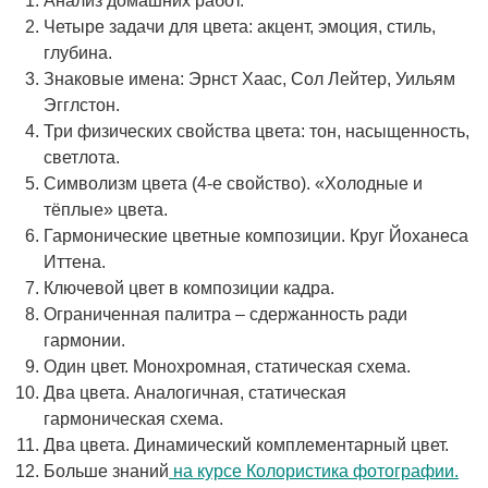
Анализ домашних работ.
Четыре задачи для цвета: акцент, эмоция, стиль,
глубина.
Знаковые имена: Эрнст Хаас, Сол Лейтер, Уильям
Эгглстон.
Три физических свойства цвета: тон, насыщенность,
светлота.
Символизм цвета (4-е свойство). «Холодные и
тёплые» цвета.
Гармонические цветные композиции. Круг Йоханеса
Иттена.
Ключевой цвет в композиции кадра.
Ограниченная палитра – сдержанность ради
гармонии.
Один цвет. Монохромная, статическая схема.
Два цвета. Аналогичная, статическая
гармоническая схема.
Два цвета. Динамический комплементарный цвет.
Больше знаний
на курсе Колористика фотографии.