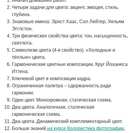
Анализ домашних работ.
Четыре задачи для цвета: акцент, эмоция, стиль,
глубина.
Знаковые имена: Эрнст Хаас, Сол Лейтер, Уильям
Эгглстон.
Три физических свойства цвета: тон, насыщенность,
светлота.
Символизм цвета (4-е свойство). «Холодные и
тёплые» цвета.
Гармонические цветные композиции. Круг Йоханеса
Иттена.
Ключевой цвет в композиции кадра.
Ограниченная палитра – сдержанность ради
гармонии.
Один цвет. Монохромная, статическая схема.
Два цвета. Аналогичная, статическая
гармоническая схема.
Два цвета. Динамический комплементарный цвет.
Больше знаний
на курсе Колористика фотографии.