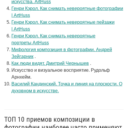
искусства. ArtHuss
Генри Кэрол. Как снимать невероятные фотографии
| ArtHuss
Генри Кэрол. Как снимать невероятные пейзажи
| ArtHuss
Генри Кэрол. Как снимать невероятные
портреты ArtHuss
Мифология композиция в фотографии. Андрей
Зейгарник
.
Как люди видят. Дмитрий Чернышев
.
Искусство и визуальное восприятие. Рудольф
Арнхейм.
Василий Кандинский. Точка и линия на плоскости. О
духовном в искусстве.
ТОП 10 приемов композиции в
фотографии наиболее часто применяют