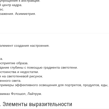
упрощения к абстракции.
 центр кадра.
ес.
ражения. Асимметрия.
 элемент создания настроения.
а.
осприятие образа.
здание глубины с помощью градиента светотени.
стоинства и недостатки.
 на светотеневой рисунок.
енного света.
примеры эффективного освещения для портретов, продуктов, еды,
раммах Фотошоп, Лайтрум.
а. Элементы выразительности