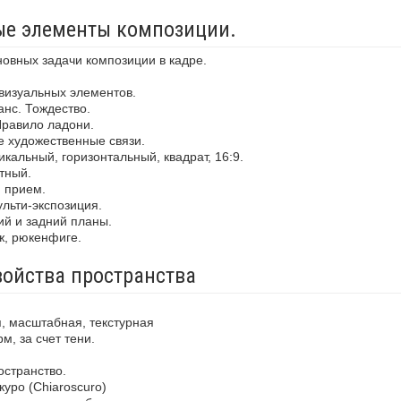
ные элементы композиции.
новных задачи композиции в кадре.
визуальных элементов.
анс. Тождество.
Правило ладони.
е художественные связи.
кальный, горизонтальный, квадрат, 16:9.
тный.
й прием.
льти-экспозиция.
ий и задний планы.
ж, рюкенфиге.
войства пространства
, масштабная, текстурная
м, за счет тени.
остранство.
уро (Chiaroscuro)