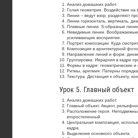
Анализ домашних работ.
Голая геометрия. Воздействие на 
Линии – ведут взор, разделяют пр
Линии горизонталь, вертикаль, диа
Плавные линии. S-образные лини
Невидимые линии. Воображаемые 
усиливающие восприятие.
Портрет композиции. Куда смотрит
Композиция в архитектурной фото
Направление линий и форм: динам
Группировка. Иерархия в кадре пр
Формы в кадре: геометрические и 
Ритмы, аритмия. Патерны порядка
Текстура. Дистанция к объекту, ко
Урок 5. Главный объект
Анализ домашних работ.
Главный объект. Акцент, рельефно
Расположение героя. Неподвижный
второстепенный.
Центральная композиция, использ
кадра.
Выделение основного объекта.