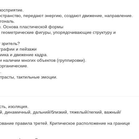
восприятие.
остранство, передают энергию, создают движение, направление.
гональ.
и. Основа пластической формы
геометрические фигуры, упорядочивающие структуру и
 зритель?
графии и пейзажи
ика и движение кадра.
и наличии многих объектов (группировки).
органические.
.
нтрасты, тактильные эмоции.
сть, изоляция.
, динамичный, дальний/близкий, тяжелый/легкий, важный/
ование правила третей. Критическое расположение на границе