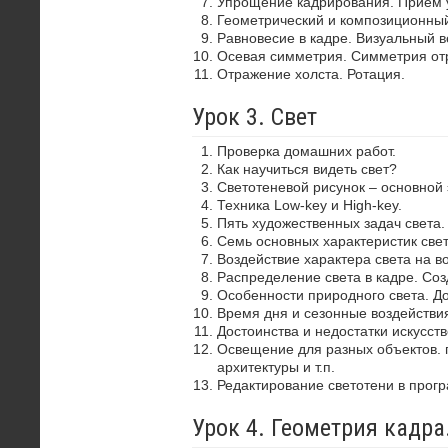
Упрощение кадрирования. Прием 
Геометрический и композиционный
Равновесие в кадре. Визуальный в
Осевая симметрия. Симметрия от
Отражение холста. Ротация.
Урок 3. Свет
Проверка домашних работ.
Как научиться видеть свет?
Светотеневой рисунок – основной
Техника Low-key и High-key.
Пять художественных задач света.
Семь основных характеристик свет
Воздействие характера света на в
Распределение света в кадре. Со
Особенности природного света. До
Время дня и сезонные воздействия
Достоинства и недостатки искусств
Освещение для разных объектов. 
архитектуры и т.п.
Редактирование светотени в прог
Урок 4. Геометрия кадр