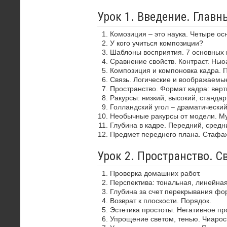
Урок 1. Введение. Глав
Комозиция – это наука. Четыре ос
У кого учиться композиции?
Шаблоны восприятия. 7 основных 
Сравнение свойств. Контраст. Нью
Композиция и компоновка кадра. 
Связь. Логические и воображаемы
Пространство. Формат кадра: верти
Ракурсы: низкий, высокий, стандар
Голландский угол – драматически
Необычные ракурсы от модели. Му
Глубина в кадре. Передний, средн
Предмет переднего плана. Стафа
Урок 2. Пространство. С
Проверка домашних работ.
Перспектива: тональная, линейная
Глубина за счет перекрывания фор
Возврат к плоскости. Порядок.
Эстетика простоты. Негативное пр
Упрощение светом, тенью. Чиароск