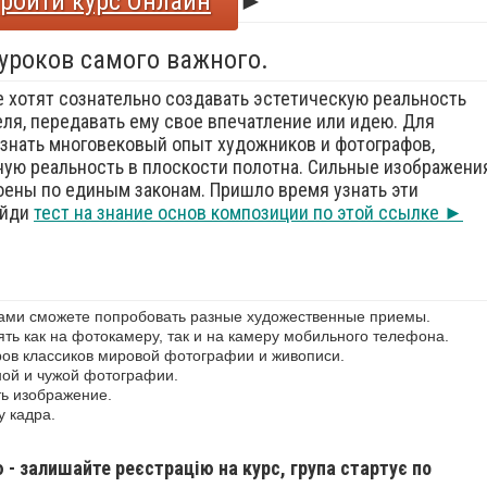
ройти курс Онлайн
►
 уроков самого важного.
е хотят сознательно создавать эстетическую реальность
еля, передавать ему свое впечатление или идею. Для
знать многовековый опыт художников и фотографов,
ую реальность в плоскости полотна. Сильные изображения
оены по единым законам. Пришло время узнать эти
ойди
тест на знание основ композиции по этой ссылке ►
сами сможете попробовать разные художественные приемы.
ь как на фотокамеру, так и на камеру мобильного телефона.
ов классиков мировой фотографии и живописи.
ной и чужой фотографии.
ь изображение.
у кадра.
ю - залишайте реєстрацію на курс, група стартує по