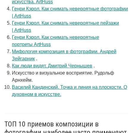
искусства. ArtHuss
Генри Кэрол. Как снимать невероятные фотографии
| ArtHuss
Генри Кэрол. Как снимать невероятные пейзажи
| ArtHuss
Генри Кэрол. Как снимать невероятные
портреты ArtHuss
Мифология композиция в фотографии. Андрей
Зейгарник
.
Как люди видят. Дмитрий Чернышев
.
Искусство и визуальное восприятие. Рудольф
Арнхейм.
Василий Кандинский. Точка и линия на плоскости. О
духовном в искусстве.
ТОП 10 приемов композиции в
фотографии наиболее часто применяют