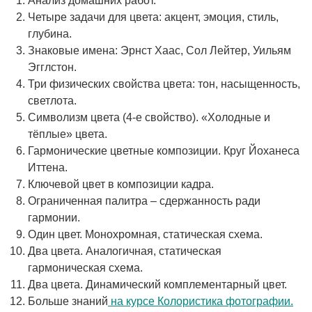
Анализ домашних работ.
Четыре задачи для цвета: акцент, эмоция, стиль,
глубина.
Знаковые имена: Эрнст Хаас, Сол Лейтер, Уильям
Эгглстон.
Три физических свойства цвета: тон, насыщенность,
светлота.
Символизм цвета (4-е свойство). «Холодные и
тёплые» цвета.
Гармонические цветные композиции. Круг Йоханеса
Иттена.
Ключевой цвет в композиции кадра.
Ограниченная палитра – сдержанность ради
гармонии.
Один цвет. Монохромная, статическая схема.
Два цвета. Аналогичная, статическая
гармоническая схема.
Два цвета. Динамический комплементарный цвет.
Больше знаний
на курсе Колористика фотографии.