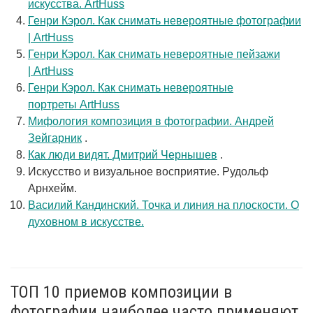
искусства. ArtHuss
Генри Кэрол. Как снимать невероятные фотографии
| ArtHuss
Генри Кэрол. Как снимать невероятные пейзажи
| ArtHuss
Генри Кэрол. Как снимать невероятные
портреты ArtHuss
Мифология композиция в фотографии. Андрей
Зейгарник
.
Как люди видят. Дмитрий Чернышев
.
Искусство и визуальное восприятие. Рудольф
Арнхейм.
Василий Кандинский. Точка и линия на плоскости. О
духовном в искусстве.
ТОП 10 приемов композиции в
фотографии наиболее часто применяют