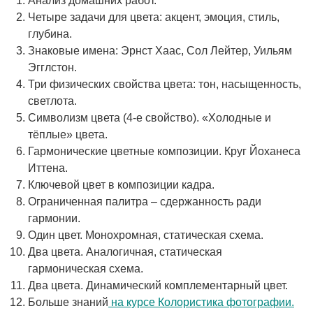
Анализ домашних работ.
Четыре задачи для цвета: акцент, эмоция, стиль,
глубина.
Знаковые имена: Эрнст Хаас, Сол Лейтер, Уильям
Эгглстон.
Три физических свойства цвета: тон, насыщенность,
светлота.
Символизм цвета (4-е свойство). «Холодные и
тёплые» цвета.
Гармонические цветные композиции. Круг Йоханеса
Иттена.
Ключевой цвет в композиции кадра.
Ограниченная палитра – сдержанность ради
гармонии.
Один цвет. Монохромная, статическая схема.
Два цвета. Аналогичная, статическая
гармоническая схема.
Два цвета. Динамический комплементарный цвет.
Больше знаний
на курсе Колористика фотографии.