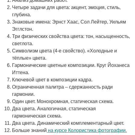
Анализ домашних работ.
Четыре задачи для цвета: акцент, эмоция, стиль,
глубина.
Знаковые имена: Эрнст Хаас, Сол Лейтер, Уильям
Эгглстон.
Три физических свойства цвета: тон, насыщенность,
светлота.
Символизм цвета (4-е свойство). «Холодные и
тёплые» цвета.
Гармонические цветные композиции. Круг Йоханеса
Иттена.
Ключевой цвет в композиции кадра.
Ограниченная палитра – сдержанность ради
гармонии.
Один цвет. Монохромная, статическая схема.
Два цвета. Аналогичная, статическая
гармоническая схема.
Два цвета. Динамический комплементарный цвет.
Больше знаний
на курсе Колористика фотографии.