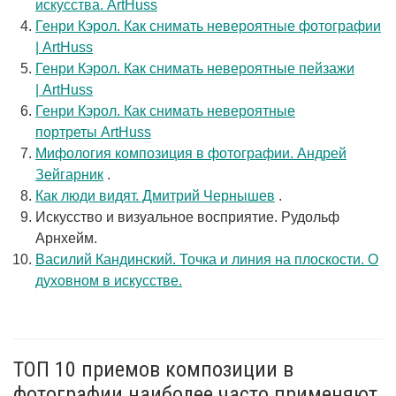
искусства. ArtHuss
Генри Кэрол. Как снимать невероятные фотографии
| ArtHuss
Генри Кэрол. Как снимать невероятные пейзажи
| ArtHuss
Генри Кэрол. Как снимать невероятные
портреты ArtHuss
Мифология композиция в фотографии. Андрей
Зейгарник
.
Как люди видят. Дмитрий Чернышев
.
Искусство и визуальное восприятие. Рудольф
Арнхейм.
Василий Кандинский. Точка и линия на плоскости. О
духовном в искусстве.
ТОП 10 приемов композиции в
фотографии наиболее часто применяют